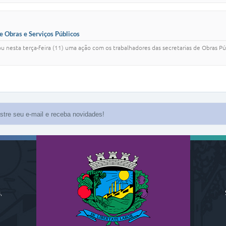
e Obras e Serviços Públicos
zou nesta terça-feira (11) uma ação com os trabalhadores das secretarias de Obras Pú
,