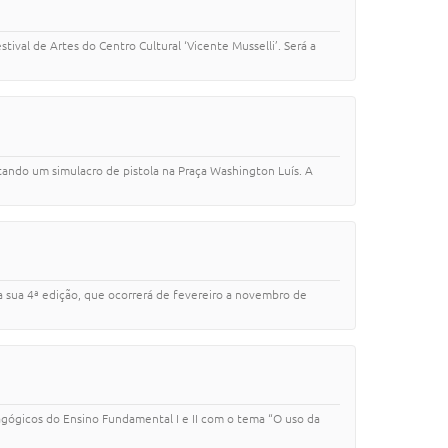
stival de Artes do Centro Cultural ‘Vicente Musselli’. Será a
tando um simulacro de pistola na Praça Washington Luís. A
a sua 4ª edição, que ocorrerá de fevereiro a novembro de
agógicos do Ensino Fundamental I e II com o tema “O uso da