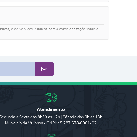
blicas, e de Serviços Públicos para a conscientização sobre a
Atendimento
Segunda à Sexta das 8h30 às 17h | Sábado das 9h às 13h
Município de Valinhos - CNPJ: 45.787.678/0001-02