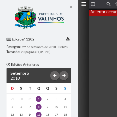
T
F
o
i
An error occur
g
n
g
d
l
e
S
i
d
Edição nº 1202
e
b
Postagem:
29 de setembro de 2010 - 08h28
a
r
Tamanho:
20 páginas (1,05 MB)
Edições Anteriores
Setembro
2010
D
S
T
Q
Q
S
S
29
30
31
1
2
3
4
5
6
7
8
9
10
11
12
13
14
15
16
17
18