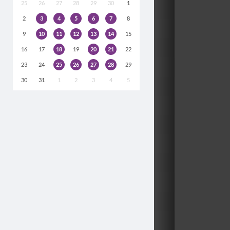
25
26
27
28
29
30
1
2
3
4
5
6
7
8
9
10
11
12
13
14
15
16
17
18
19
20
21
22
23
24
25
26
27
28
29
30
31
1
2
3
4
5