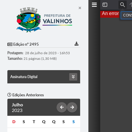
T
F
o
i
An error occur
g
n
g
d
l
e
S
i
d
Edição nº 2495
e
b
Postagem:
28 de julho de 2023 - 16h53
a
r
Tamanho:
21 páginas (1,30 MB)
Assinatura Digital
Edições Anteriores
Julho
2023
D
S
T
Q
Q
S
S