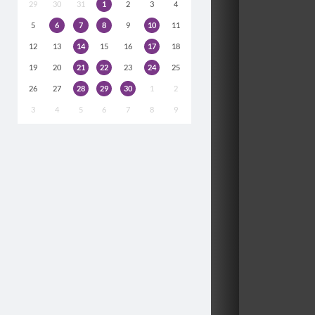
29
30
31
1
2
3
4
5
6
7
8
9
10
11
12
13
14
15
16
17
18
19
20
21
22
23
24
25
26
27
28
29
30
1
2
3
4
5
6
7
8
9