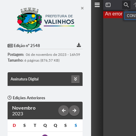
T
F
o
i
An error occur
g
n
g
d
l
e
S
i
d
Edição nº 2548
e
b
Postagem:
06 de novembro de 2023 - 16h59
a
r
Tamanho:
6 páginas (876,57 KB)
Assinatura Digital
Edições Anteriores
Novembro
2023
D
S
T
Q
Q
S
S