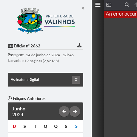
T
F
o
i
An error occur
g
n
g
d
l
e
S
i
d
Edição nº 2662
e
b
Postagem:
14 de junho de 2024 - 16h46
a
r
Tamanho:
19 páginas (2,62 MB)
Assinatura Digital
Edições Anteriores
Junho
2024
D
S
T
Q
Q
S
S