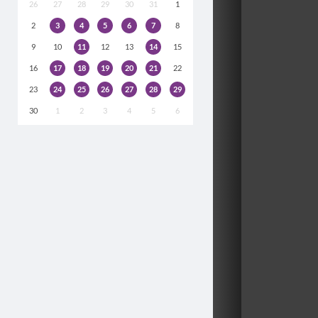
26
27
28
29
30
31
1
2
3
4
5
6
7
8
9
10
11
12
13
14
15
16
17
18
19
20
21
22
23
24
25
26
27
28
29
30
1
2
3
4
5
6