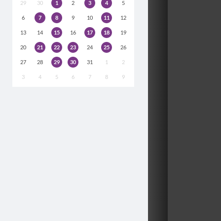
29
30
1
2
3
4
5
6
7
8
9
10
11
12
13
14
15
16
17
18
19
20
21
22
23
24
25
26
27
28
29
30
31
1
2
3
4
5
6
7
8
9