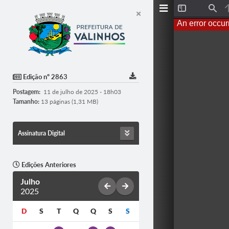
T
F
o
i
An error occur
g
n
g
d
l
e
S
i
d
Edição nº 2863
e
b
Postagem:
11 de julho de 2025 - 18h03
a
r
Tamanho:
13 páginas (1,31 MB)
Assinatura Digital
Edições Anteriores
Julho
2025
D
S
T
Q
Q
S
S