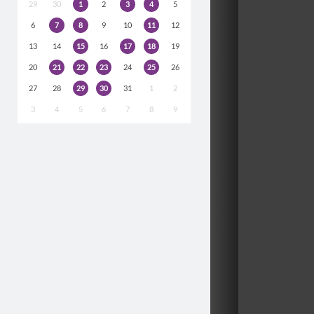
29
30
1
2
3
4
5
6
7
8
9
10
11
12
13
14
15
16
17
18
19
20
21
22
23
24
25
26
27
28
29
30
31
1
2
3
4
5
6
7
8
9