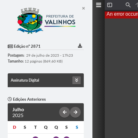
T
F
o
i
An error occur
g
n
g
d
l
e
S
i
d
Edição nº 2871
e
b
Postagem:
29 de julho de 2025 - 17h23
a
r
Tamanho:
12 páginas (869,60 KB)
Assinatura Digital
Edições Anteriores
Julho
2025
D
S
T
Q
Q
S
S