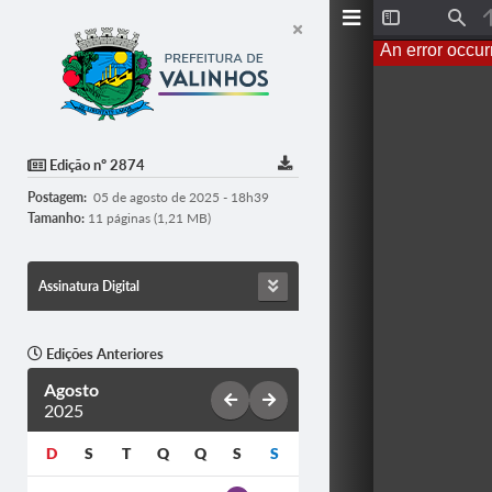
T
F
o
i
An error occur
g
n
g
d
l
e
S
i
d
Edição nº 2874
e
b
Postagem:
05 de agosto de 2025 - 18h39
a
r
Tamanho:
11 páginas (1,21 MB)
Assinatura Digital
Edições Anteriores
Agosto
2025
D
S
T
Q
Q
S
S