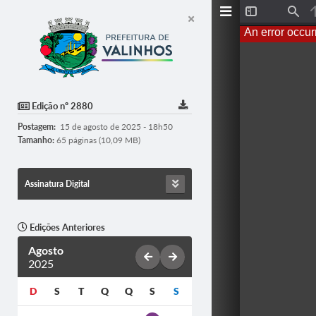
T
F
o
i
An error occur
g
n
g
d
l
e
S
i
d
Edição nº 2880
e
b
Postagem:
15 de agosto de 2025 - 18h50
a
r
Tamanho:
65 páginas (10,09 MB)
Assinatura Digital
Edições Anteriores
Agosto
2025
D
S
T
Q
Q
S
S