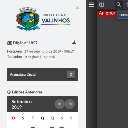
T
F
o
i
An error occur
g
n
g
d
l
e
S
i
d
Edição nº 1857
e
b
Postagem:
27 de setembro de 2019 - 08h17
a
r
Tamanho:
18 páginas (1,69 MB)
Assinatura Digital
Edições Anteriores
Setembro
2019
D
S
T
Q
Q
S
S