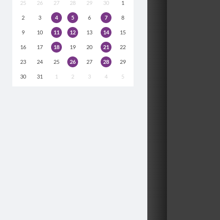
25
26
27
28
29
30
1
2
3
4
5
6
7
8
9
10
11
12
13
14
15
16
17
18
19
20
21
22
23
24
25
26
27
28
29
30
31
1
2
3
4
5