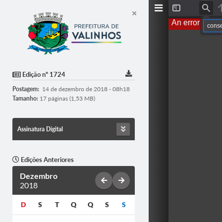
T
F
o
i
An error occur
g
n
g
d
l
e
S
i
d
Edição nº 1724
e
b
Postagem:
14 de dezembro de 2018 - 08h18
a
r
Tamanho:
17 páginas (1,53 MB)
Assinatura Digital
Edições Anteriores
Dezembro
2018
D
S
T
Q
Q
S
S