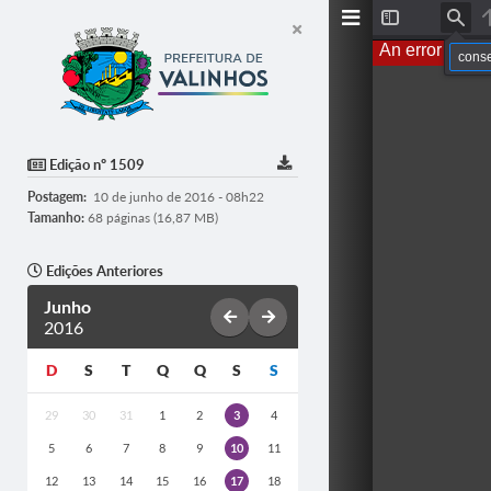
T
F
o
i
An error occur
g
n
g
d
l
e
S
i
d
Edição nº 1509
e
b
Postagem:
10 de junho de 2016 - 08h22
a
r
Tamanho:
68 páginas (16,87 MB)
Edições Anteriores
Junho
2016
D
S
T
Q
Q
S
S
29
30
31
1
2
3
4
5
6
7
8
9
10
11
12
13
14
15
16
17
18