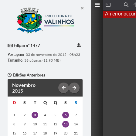
T
F
o
i
An error occur
g
n
g
d
l
e
S
i
d
Edição nº 1477
e
b
Postagem:
03 de novembro de 2015 - 08h23
a
r
Tamanho:
36 páginas (11,93 MB)
Edições Anteriores
Novembro
2015
D
S
T
Q
Q
S
S
1
2
3
4
5
6
7
8
9
10
11
12
13
14
15
16
17
18
19
20
21