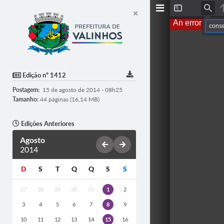
T
F
o
i
An error occur
g
n
g
d
l
e
S
i
d
Edição nº 1412
e
b
Postagem:
15 de agosto de 2014 - 08h25
a
r
Tamanho:
44 páginas (16,14 MB)
Edições Anteriores
Agosto
2014
D
S
T
Q
Q
S
S
27
28
29
30
31
1
2
3
4
5
6
7
8
9
10
11
12
13
14
15
16