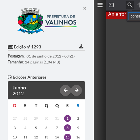
T
F
o
i
An error occur
g
n
g
d
l
e
S
i
d
Edição nº 1293
e
b
Postagem:
01 de junho de 2012 - 08h27
a
r
Tamanho:
24 páginas (1,04 MB)
Edições Anteriores
Junho
2012
D
S
T
Q
Q
S
S
27
28
29
30
31
1
2
3
4
5
6
7
8
9
10
11
12
13
14
15
16