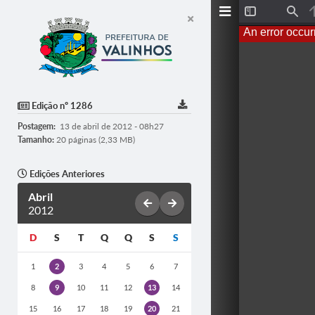
T
F
o
i
An error occur
g
n
g
d
l
e
S
i
d
Edição nº 1286
e
b
Postagem:
13 de abril de 2012 - 08h27
a
r
Tamanho:
20 páginas (2,33 MB)
Edições Anteriores
Abril
2012
D
S
T
Q
Q
S
S
1
2
3
4
5
6
7
8
9
10
11
12
13
14
15
16
17
18
19
20
21