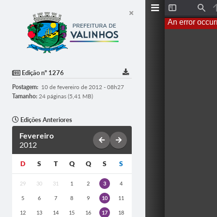
T
F
o
i
An error occur
g
n
g
d
l
e
S
i
d
Edição nº 1276
e
b
Postagem:
10 de fevereiro de 2012 - 08h27
a
r
Tamanho:
24 páginas (5,41 MB)
Edições Anteriores
Fevereiro
2012
D
S
T
Q
Q
S
S
29
30
31
1
2
3
4
5
6
7
8
9
10
11
12
13
14
15
16
17
18