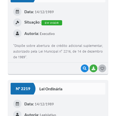
T
E
Data:
14/12/1989
I
Situação:
EM VIGOR
Autoria:
Executivo
"Dispõe sobre abertura de crédito adicional suplementar,
autorizado pela Lei Municipal n° 2216, de 14 de dezembro
de 1989".
VISUALIZAR
BAIXAR
G
O
S
Nº 2219
Lei Ordinária
T
E
Data:
14/12/1989
I
Autoria:
Legislativo