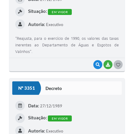
I
Situação:
EM VIGOR
Autoria:
Executivo
“Reajusta, para o exercício de 1990, os valores das taxas
inerentes ao Departamento de Águas e Esgotos de
Valinhos”.
VISUALIZAR
BAIXAR
G
O
S
Nº 3351
Decreto
T
E
Data:
27/12/1989
I
Situação:
EM VIGOR
Autoria:
Executivo