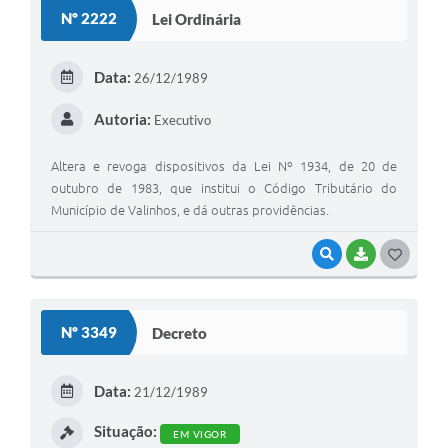
S
Nº 2222
Lei Ordinária
T
E
Data:
26/12/1989
I
Autoria:
Executivo
Altera e revoga dispositivos da Lei Nº 1934, de 20 de
outubro de 1983, que institui o Código Tributário do
Município de Valinhos, e dá outras providências.
VISUALIZAR
BAIXAR
G
O
S
Nº 3349
Decreto
T
E
Data:
21/12/1989
I
Situação:
EM VIGOR