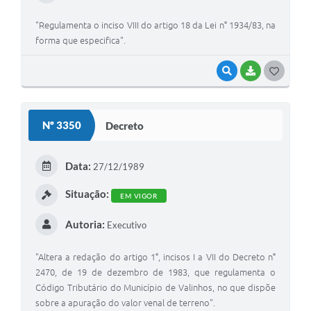
"Regulamenta o inciso VIII do artigo 18 da Lei n° 1934/83, na
forma que especifica".
VISUALIZAR
BAIXAR
G
O
S
Nº 3350
Decreto
T
E
Data:
27/12/1989
I
Situação:
EM VIGOR
Autoria:
Executivo
"Altera a redação do artigo 1°, incisos I a VII do Decreto n°
2470, de 19 de dezembro de 1983, que regulamenta o
Código Tributário do Município de Valinhos, no que dispõe
sobre a apuração do valor venal de terreno".