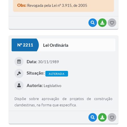
Obs:
Revogada pela Lei nº 3.915, de 2005
VISUALIZAR
BAIXAR
G
O
S
Nº 2211
Lei Ordinária
T
E
Data:
30/11/1989
I
Situação:
ALTERADA
Autoria:
Legislativo
Dispõe sobre aprovação de projetos de construção
clandestinas, na forma que especifica.
VISUALIZAR
BAIXAR
G
O