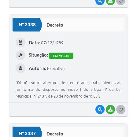
VISUALIZAR
BAIXAR
G
O
S
Nº 3338
Decreto
T
E
Data:
07/12/1989
I
Situação:
EM VIGOR
Autoria:
Executivo
"Dispõe sobre abertura de crédito adicional suplementar,
na forma do disposto no inciso I do artigo 4° da Lei
MunicipaI n° 2137, de 28 de novembro de 1988".
VISUALIZAR
BAIXAR
G
O
S
Nº 3337
Decreto