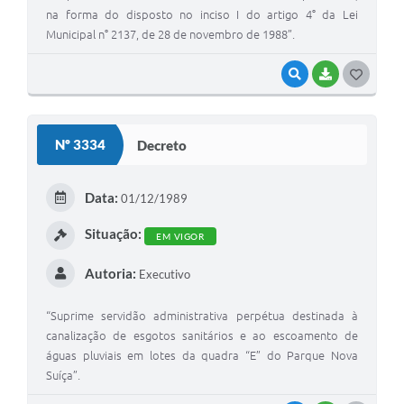
na forma do disposto no inciso I do artigo 4° da Lei
Municipal n° 2137, de 28 de novembro de 1988”.
VISUALIZAR
BAIXAR
G
O
S
Nº 3334
Decreto
T
E
Data:
01/12/1989
I
Situação:
EM VIGOR
Autoria:
Executivo
“Suprime servidão administrativa perpétua destinada à
canalização de esgotos sanitários e ao escoamento de
águas pluviais em lotes da quadra “E” do Parque Nova
Suíça”.