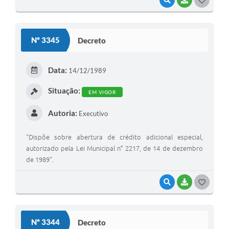
VISUALIZAR
BAIXAR
G
O
S
Nº 3345
Decreto
T
E
Data:
14/12/1989
I
Situação:
EM VIGOR
Autoria:
Executivo
"Dispõe sobre abertura de crédito adicional especial,
autorizado pela Lei Municipal n° 2217, de 14 de dezembro
de 1989".
VISUALIZAR
BAIXAR
G
O
S
Nº 3344
Decreto