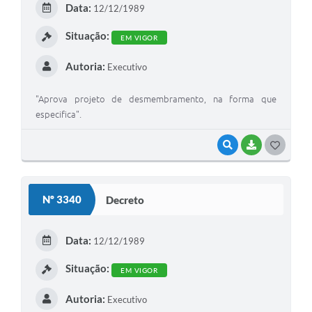
Data:
12/12/1989
I
Situação:
EM VIGOR
Autoria:
Executivo
"Aprova projeto de desmembramento, na forma que
especifica".
VISUALIZAR
BAIXAR
G
O
S
Nº 3340
Decreto
T
E
Data:
12/12/1989
I
Situação:
EM VIGOR
Autoria:
Executivo