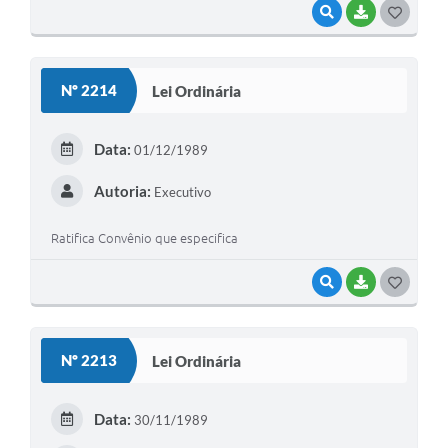
VISUALIZAR
BAIXAR
G
O
S
Nº 2214
Lei Ordinária
T
E
Data:
01/12/1989
I
Autoria:
Executivo
Ratifica Convênio que especifica
VISUALIZAR
BAIXAR
G
O
S
Nº 2213
Lei Ordinária
T
E
Data:
30/11/1989
I