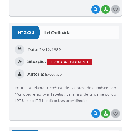
VISUALIZAR
BAIXAR
G
O
S
Nº 2223
Lei Ordinária
T
E
Data:
26/12/1989
I
Situação:
REVOGADA TOTALMENTE
Autoria:
Executivo
Institui a Planta Genérica de Valores dos Imóveis do
Município e aprova Tabelas, para fins de lançamento do
I.P.T.U. e do I.T.B.I., e dá outras providências.
VISUALIZAR
BAIXAR
G
O