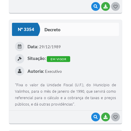
VISUALIZAR
BAIXAR
G
O
S
Nº 3354
Decreto
T
E
Data:
29/12/1989
I
Situação:
EM VIGOR
Autoria:
Executivo
“Fixa o valor da Unidade Fiscal (U.F.), do Município de
Valinhos, para o mês de janeiro de 1990, que servirá como
referencial para o cálculo e a cobrança de taxas e preços
públicos, e dá outras providências”.
VISUALIZAR
BAIXAR
G
O