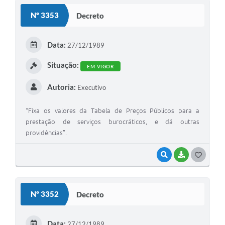
S
Nº 3353
Decreto
T
E
Data:
27/12/1989
I
Situação:
EM VIGOR
Autoria:
Executivo
“Fixa os valores da Tabela de Preços Públicos para a
prestação de serviços burocráticos, e dá outras
providências”.
VISUALIZAR
BAIXAR
G
O
S
Nº 3352
Decreto
T
E
Data:
27/12/1989