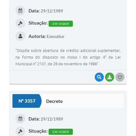
Arquivos para Download
Data:
29/12/1989
Carta de Serviços
Situação:
EM VIGOR
Turismo
Autoria:
Executivo
Obras
Galeria de Vídeos
"Dispõe sobre abertura de crédito adicional suplementar,
na forma do disposto no inciso I do artigo 4° da Lei
Conselhos Municipais
Municipal n° 2137, de 28 de novembro de 1988".
Projetos
VISUALIZAR
BAIXAR
G
Contas Públicas
O
S
Editais
Nº 3357
Decreto
T
Links
E
Data:
29/12/1989
Serviços Online
I
Situação:
EM VIGOR
Telefones Úteis