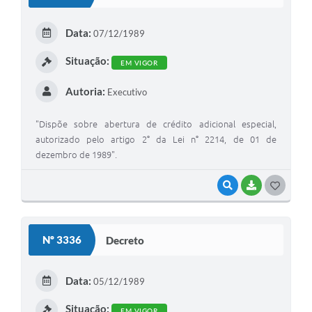
T
E
Data:
07/12/1989
I
Situação:
EM VIGOR
Autoria:
Executivo
"Dispõe sobre abertura de crédito adicional especial,
autorizado pelo artigo 2° da Lei n° 2214, de 01 de
dezembro de 1989".
VISUALIZAR
BAIXAR
G
O
S
Nº 3336
Decreto
T
E
Data:
05/12/1989
I
Situação:
EM VIGOR