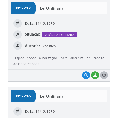
S
Nº 2217
Lei Ordinária
T
E
Data:
14/12/1989
I
Situação:
VIGÊNCIA ESGOTADA
Autoria:
Executivo
Dispõe sobre autorização para abertura de crédito
adicional especial
VISUALIZAR
BAIXAR
G
O
S
Nº 2216
Lei Ordinária
T
E
Data:
14/12/1989
I