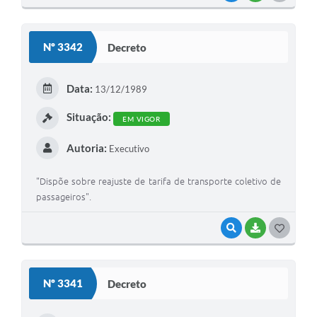
O
S
Nº 3342
Decreto
T
E
Data:
13/12/1989
I
Situação:
EM VIGOR
Autoria:
Executivo
"Dispõe sobre reajuste de tarifa de transporte coletivo de
passageiros".
VISUALIZAR
BAIXAR
G
O
S
Nº 3341
Decreto
T
E