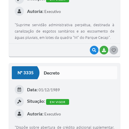
Autoria:
Executivo
"Suprime servidão administrativa perpétua, destinada à
canalização de esgotos sanitários e ao escoamento de
águas pluviais, em lotes da quadra "M" do Parque Cecap".
VISUALIZAR
BAIXAR
G
O
S
Nº 3335
Decreto
T
E
Data:
01/12/1989
I
Situação:
EM VIGOR
Autoria:
Executivo
“Dispõe sobre abertura de crédito adicional suplementar,