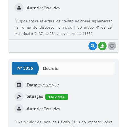
Autoria:
Executivo
A Prefeitura
Enquete
"Dispõe sobre abertura de crédito adicional suplementar,
na forma do disposto no inciso I do artigo 4° da Lei
Jornal
Municipal n° 2137, de 28 de novembro de 1988".
Agenda
VISUALIZAR
BAIXAR
G
SIC
O
Contato
S
Nº 3356
Decreto
T
E
Data:
29/12/1989
I
Situação:
EM VIGOR
Autoria:
Executivo
“Fixa o valor da Base de Cálculo (B.C.) do Imposto Sobre