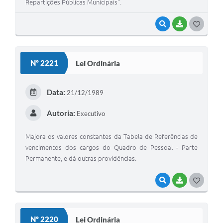
Repartições Públicas Municipais".
VISUALIZAR
BAIXAR
G
O
S
Nº 2221
Lei Ordinária
T
E
Data:
21/12/1989
I
Autoria:
Executivo
Majora os valores constantes da Tabela de Referências de
vencimentos dos cargos do Quadro de Pessoal - Parte
Permanente, e dá outras providências.
VISUALIZAR
BAIXAR
G
O
S
Nº 2220
Lei Ordinária