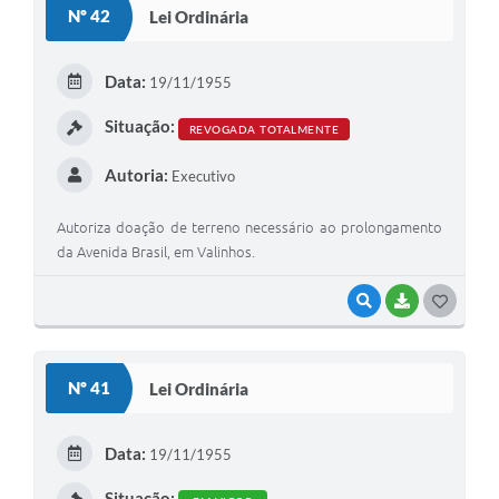
Nº 42
Lei Ordinária
T
E
Data:
19/11/1955
I
Situação:
REVOGADA TOTALMENTE
Autoria:
Executivo
Autoriza doação de terreno necessário ao prolongamento
da Avenida Brasil, em Valinhos.
VISUALIZAR
BAIXAR
G
O
S
Nº 41
Lei Ordinária
T
E
Data:
19/11/1955
I
Situação: