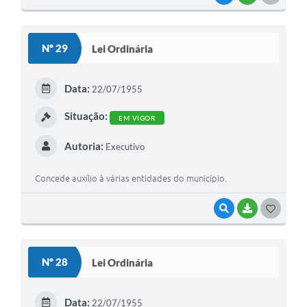
O
S
Nº 29
Lei Ordinária
T
E
Data:
22/07/1955
I
Situação:
EM VIGOR
Autoria:
Executivo
Concede auxílio à várias entidades do município.
VISUALIZAR
BAIXAR
G
O
S
Nº 28
Lei Ordinária
T
E
Data:
22/07/1955