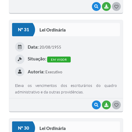
VISUALIZAR
BAIXAR
G
O
S
Nº 31
Lei Ordinária
T
E
Data:
20/08/1955
I
Situação:
EM VIGOR
Autoria:
Executivo
Eleva os vencimentos dos escriturários do quadro
administrativo e da outras providências.
VISUALIZAR
BAIXAR
G
O
S
Nº 30
Lei Ordinária