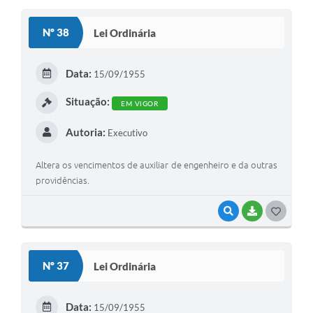
S
Nº 38
Lei Ordinária
T
E
Data:
15/09/1955
I
Situação:
EM VIGOR
Autoria:
Executivo
Altera os vencimentos de auxiliar de engenheiro e da outras
providências.
VISUALIZAR
BAIXAR
G
O
S
Nº 37
Lei Ordinária
T
E
Data:
15/09/1955