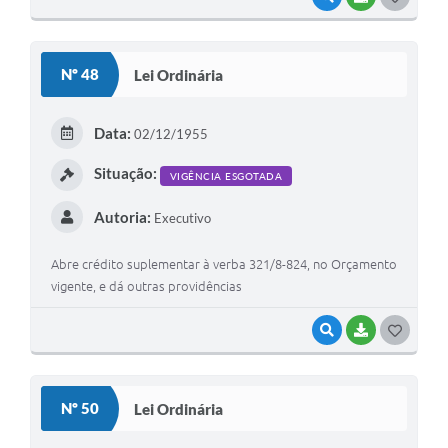
O
S
Nº 48
Lei Ordinária
T
E
Data:
02/12/1955
I
Situação:
VIGÊNCIA ESGOTADA
Autoria:
Executivo
Abre crédito suplementar à verba 321/8-824, no Orçamento
vigente, e dá outras providências
VISUALIZAR
BAIXAR
G
O
S
Nº 50
Lei Ordinária
T