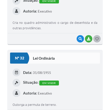
Situação:
EM VIGOR
Autoria:
Executivo
Cria no quadro administrativo o cargo de desenhista e da
outras providências.
VISUALIZAR
BAIXAR
G
O
S
Nº 32
Lei Ordinária
T
E
Data:
31/08/1955
I
Situação:
EM VIGOR
Autoria:
Executivo
Outorga a permuta de terreno.