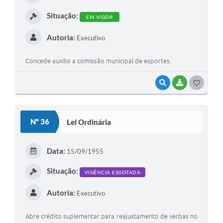
I
Situação:
EM VIGOR
Autoria:
Executivo
Concede auxílio a comissão municipal de esportes.
VISUALIZAR
BAIXAR
G
O
S
Nº 36
Lei Ordinária
T
E
Data:
15/09/1955
I
Situação:
VIGÊNCIA ESGOTADA
Autoria:
Executivo
Abre crédito suplementar para reajustamento de verbas no