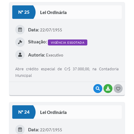
S
Nº 25
Lei Ordinária
T
E
Data:
22/07/1955
I
Situação:
VIGÊNCIA ESGOTADA
Autoria:
Executivo
Abre crédito especial de Cr$ 37.000,00, na Contadoria
Municipal
VISUALIZAR
BAIXAR
G
O
S
Nº 24
Lei Ordinária
T
E
Data:
22/07/1955