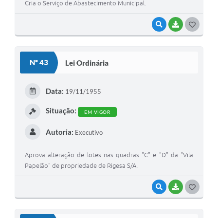
Cria o Serviço de Abastecimento Municipal.
VISUALIZAR
BAIXAR
G
O
S
Nº 43
Lei Ordinária
T
E
Data:
19/11/1955
I
Situação:
EM VIGOR
Autoria:
Executivo
Aprova alteração de lotes nas quadras "C" e "D" da "Vila
Papelão" de propriedade de Rigesa S/A.
VISUALIZAR
BAIXAR
G
O
S