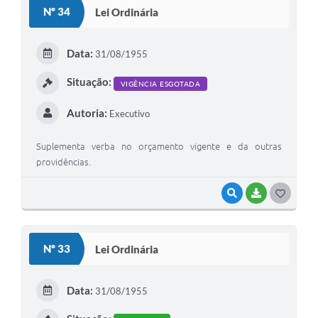
S
Nº 34
Lei Ordinária
T
E
Data:
31/08/1955
I
Situação:
VIGÊNCIA ESGOTADA
Autoria:
Executivo
Suplementa verba no orçamento vigente e da outras
providências.
VISUALIZAR
BAIXAR
G
O
S
Nº 33
Lei Ordinária
T
E
Data:
31/08/1955
I