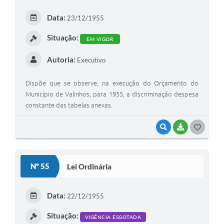
Arquivos para Download
Data:
23/12/1955
Carta de Serviços
Situação:
EM VIGOR
Turismo
Autoria:
Executivo
Obras
Galeria de Vídeos
Dispõe que se observe, na execução do Orçamento do
Município de Valinhos, para 1955, a discriminação despesa
Conselhos Municipais
constante das tabelas anexas.
Projetos
VISUALIZAR
BAIXAR
G
Contas Públicas
O
S
Editais
Nº 55
Lei Ordinária
T
Links
E
Data:
22/12/1955
Serviços Online
I
Situação:
VIGÊNCIA ESGOTADA
Telefones Úteis