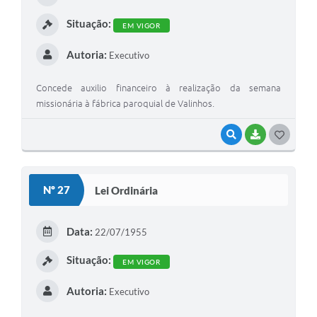
I
Situação:
EM VIGOR
Autoria:
Executivo
Concede auxilio financeiro à realização da semana
missionária à fábrica paroquial de Valinhos.
VISUALIZAR
BAIXAR
G
O
S
Nº 27
Lei Ordinária
T
E
Data:
22/07/1955
I
Situação:
EM VIGOR
Autoria:
Executivo