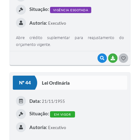
I
Situação:
VIGÊNCIA ESGOTADA
Autoria:
Executivo
Abre crédito suplementar para reajustamento do
orçamento vigente.
VISUALIZAR
BAIXAR
G
O
S
Nº 44
Lei Ordinária
T
E
Data:
21/11/1955
I
Situação:
EM VIGOR
Autoria:
Executivo