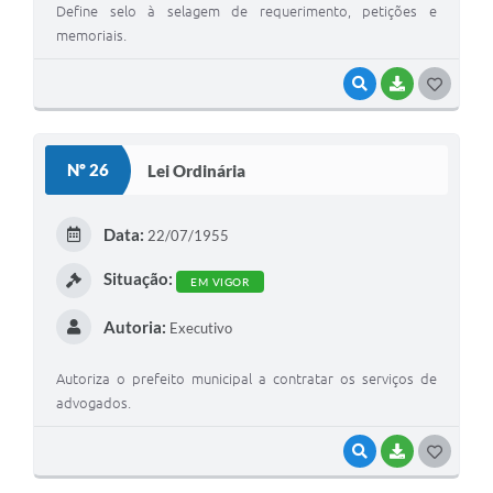
Define selo à selagem de requerimento, petições e
memoriais.
VISUALIZAR
BAIXAR
G
O
S
Nº 26
Lei Ordinária
T
E
Data:
22/07/1955
I
Situação:
EM VIGOR
Autoria:
Executivo
Autoriza o prefeito municipal a contratar os serviços de
advogados.
VISUALIZAR
BAIXAR
G
O