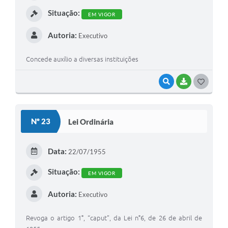
I
Situação:
EM VIGOR
Autoria:
Executivo
Concede auxílio a diversas instituições
VISUALIZAR
BAIXAR
G
O
S
Nº 23
Lei Ordinária
T
E
Data:
22/07/1955
I
Situação:
EM VIGOR
Autoria:
Executivo
Revoga o artigo 1°, “caput”, da Lei n°6, de 26 de abril de