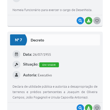
Nomeia funcionário para exercer o cargo de Desenhista.
VISUALIZAR
BAIXAR
G
O
S
Nº 7
Decreto
T
E
Data:
26/07/1955
I
Situação:
EM VIGOR
Autoria:
Executivo
Declara de utilidade pública e autoriza a desapropriação de
terrenos e prédios pertencentes a Joaquim de Oliveira
Campos; João Fogagnoli e Ursula Capovilla Antoniazi.
VISUALIZAR
BAIXAR
G