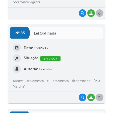
orçamento vigente.
VISUALIZAR
BAIXAR
G
O
S
Nº 35
Lei Ordinária
T
E
Data:
15/09/1955
I
Situação:
EM VIGOR
Autoria:
Executivo
Aprova arruamento e loteamento denominado "Vila
Martina"
VISUALIZAR
BAIXAR
G
O