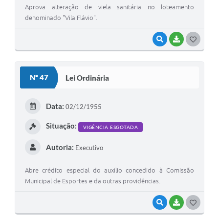
Aprova alteração de viela sanitária no loteamento
denominado "Vila Flávio".
VISUALIZAR
BAIXAR
G
O
S
Nº 47
Lei Ordinária
T
E
Data:
02/12/1955
I
Situação:
VIGÊNCIA ESGOTADA
Autoria:
Executivo
Abre crédito especial do auxílio concedido à Comissão
Municipal de Esportes e da outras providências.
VISUALIZAR
BAIXAR
G
O