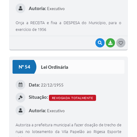
Autoria:
Executivo
A Prefeitura
Enquete
Orça a RECEITA e fixa a DESPESA do Município, para o
exercício de 1956
Jornal
VISUALIZAR
BAIXAR
G
Agenda
O
SIC
S
Nº 54
Lei Ordinária
Contato
T
E
Data:
22/12/1955
I
Situação:
REVOGADA TOTALMENTE
Autoria:
Executivo
Autoriza a prefeitura municipal a fazer doação de trecho de
ruas no loteamento da Vila Papelão ao Rigesa Esporte