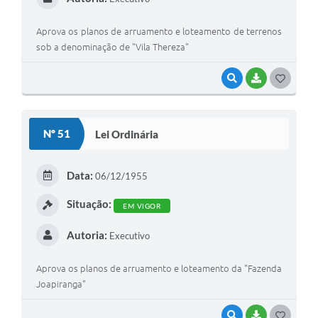
Aprova os planos de arruamento e loteamento de terrenos
sob a denominação de "Vila Thereza"
VISUALIZAR
BAIXAR
G
O
S
Nº 51
Lei Ordinária
T
E
Data:
06/12/1955
I
Situação:
EM VIGOR
Autoria:
Executivo
Aprova os planos de arruamento e loteamento da "Fazenda
Joapiranga"
VISUALIZAR
BAIXAR
G