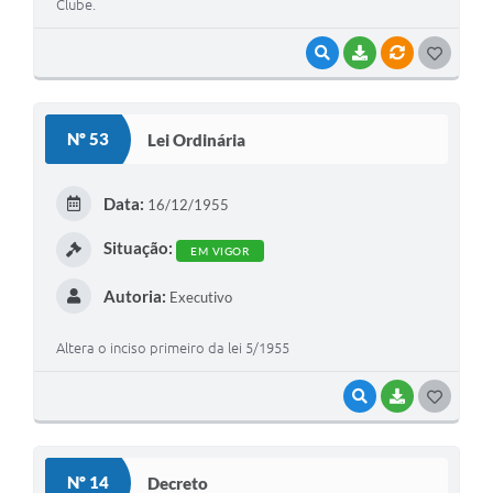
Clube.
VISUALIZAR
BAIXAR
VÍNCULOS
G
O
S
Nº 53
Lei Ordinária
T
E
Data:
16/12/1955
I
Situação:
EM VIGOR
Autoria:
Executivo
Altera o inciso primeiro da lei 5/1955
VISUALIZAR
BAIXAR
G
O
S
Nº 14
Decreto