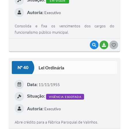
EM VIGOR
Autoria:
Executivo
Consolida e fixa os vencimentos dos cargos do
funcionalismo público municipal.
VISUALIZAR
BAIXAR
G
O
S
Nº 40
Lei Ordinária
T
E
Data:
11/11/1955
I
Situação:
VIGÊNCIA ESGOTADA
Autoria:
Executivo
Abre crédito para a Fábrica Paroquial de Valinhos.