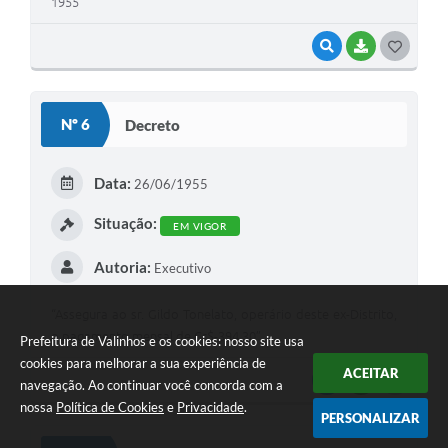
1955
VISUALIZAR
BAIXAR
G
O
S
Nº 6
Decreto
T
E
Data:
26/06/1955
I
Situação:
EM VIGOR
Autoria:
Executivo
“Assegura ao sr. Gildo Tonelato, operário deste ex-Distrito,
o pagamento mensal de Cr$-394,30”
Prefeitura de Valinhos e os cookies: nosso site usa
cookies para melhorar a sua experiência de
ACEITAR
VISUALIZAR
BAIXAR
G
navegação. Ao continuar você concorda com a
nossa
Política de Cookies
e
Privacidade
.
O
PERSONALIZAR
S