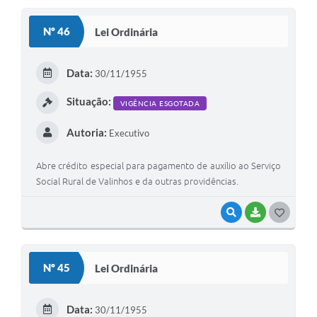
S
Nº 46
Lei Ordinária
T
E
Data:
30/11/1955
I
Situação:
VIGÊNCIA ESGOTADA
Autoria:
Executivo
Abre crédito especial para pagamento de auxílio ao Serviço
Social Rural de Valinhos e da outras providências.
VISUALIZAR
BAIXAR
G
O
S
Nº 45
Lei Ordinária
T
E
Data:
30/11/1955