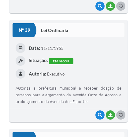
VISUALIZAR
BAIXAR
G
O
S
Nº 39
Lei Ordinária
T
E
Data:
11/11/1955
I
Situação:
EM VIGOR
Autoria:
Executivo
Autoriza a prefeitura municipal a receber doação de
terrenos para alargamento da avenida Onze de Agosto e
prolongamento da Avenida dos Esportes.
VISUALIZAR
BAIXAR
G
O
S