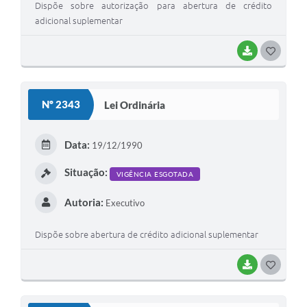
Dispõe sobre autorização para abertura de crédito
adicional suplementar
BAIXAR
G
O
S
Nº 2343
Lei Ordinária
T
E
Data:
19/12/1990
I
Situação:
VIGÊNCIA ESGOTADA
Autoria:
Executivo
Dispõe sobre abertura de crédito adicional suplementar
BAIXAR
G
O