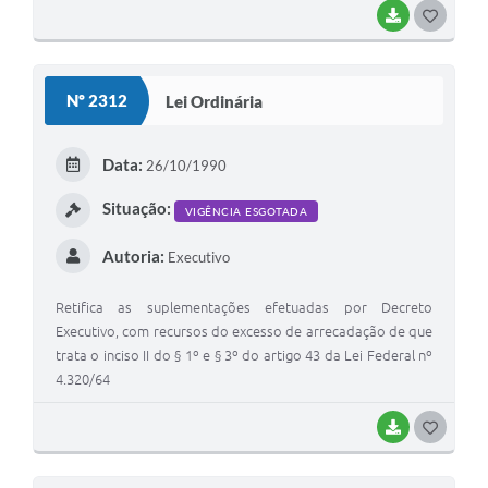
BAIXAR
G
O
S
Nº 2312
Lei Ordinária
T
E
Data:
26/10/1990
I
Situação:
VIGÊNCIA ESGOTADA
Autoria:
Executivo
Retifica as suplementações efetuadas por Decreto
Executivo, com recursos do excesso de arrecadação de que
trata o inciso II do § 1º e § 3º do artigo 43 da Lei Federal nº
4.320/64
BAIXAR
G
O