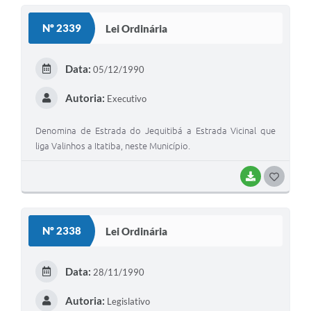
S
Nº 2339
Lei Ordinária
T
E
Data:
05/12/1990
I
Autoria:
Executivo
Denomina de Estrada do Jequitibá a Estrada Vicinal que
liga Valinhos a Itatiba, neste Município.
BAIXAR
G
O
S
Nº 2338
Lei Ordinária
T
E
Data:
28/11/1990
I
Autoria:
Legislativo