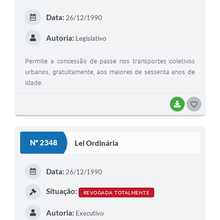
Arquivos para Download
Data:
26/12/1990
Carta de Serviços
Autoria:
Legislativo
Turismo
Permite a concessão de passe nos transportes coletivos
Obras
urbanos, gratuitamente, aos maiores de sessenta anos de
Galeria de Vídeos
idade.
Conselhos Municipais
BAIXAR
G
Projetos
O
S
Contas Públicas
Nº 2348
Lei Ordinária
T
Editais
E
Data:
26/12/1990
Links
I
Situação:
REVOGADA TOTALMENTE
Serviços Online
Autoria:
Executivo
Telefones Úteis