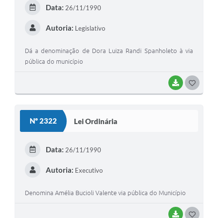
E
Data:
26/11/1990
I
Autoria:
Legislativo
Dá a denominação de Dora Luiza Randi Spanholeto à via
pública do município
BAIXAR
G
O
S
Nº 2322
Lei Ordinária
T
E
Data:
26/11/1990
I
Autoria:
Executivo
Denomina Amélia Bucioli Valente via pública do Município
BAIXAR
G