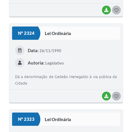
BAIXAR
G
O
S
Nº 2324
Lei Ordinária
T
E
Data:
26/11/1990
I
Autoria:
Legislativo
Dá a denominação de Gedeão Menegaldo à via pública da
Cidade
BAIXAR
G
O
S
Nº 2323
Lei Ordinária
T