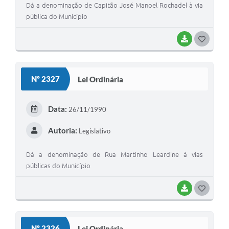
Dá a denominação de Capitão José Manoel Rochadel à via
pública do Município
BAIXAR
G
O
S
Nº 2327
Lei Ordinária
T
E
Data:
26/11/1990
I
Autoria:
Legislativo
Dá a denominação de Rua Martinho Leardine à vias
públicas do Município
BAIXAR
G
O
S
Nº 2326
Lei Ordinária