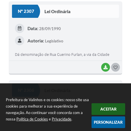
S
Nº 2307
Lei Ordinária
T
E
Data:
28/09/1990
I
Autoria:
Legislativo
Dá denominação de Rua Guerino Furlan, a via da Cidade
BAIXAR
G
O
S
Nº 2306
Lei Ordinária
T
Prefeitura de Valinhos e os cookies: nosso site usa
E
cookies para melhorar a sua experiência de
Data:
28/09/1990
ACEITAR
navegação. Ao continuar você concorda com a
I
nossa
Política de Cookies
e
Privacidade
.
Autoria:
Legislativo
PERSONALIZAR