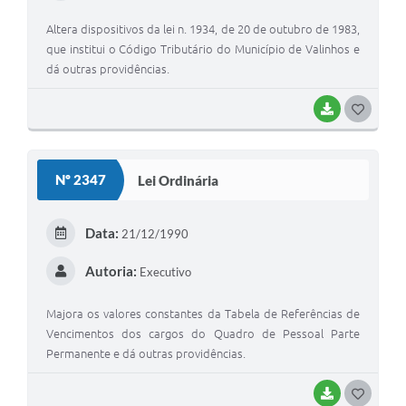
A Prefeitura
Altera dispositivos da lei n. 1934, de 20 de outubro de 1983,
que institui o Código Tributário do Município de Valinhos e
Enquete
dá outras providências.
Jornal
BAIXAR
G
Agenda
O
S
SIC
Nº 2347
Lei Ordinária
T
Contato
E
Data:
21/12/1990
I
Autoria:
Executivo
Majora os valores constantes da Tabela de Referências de
Vencimentos dos cargos do Quadro de Pessoal Parte
Permanente e dá outras providências.
BAIXAR
G