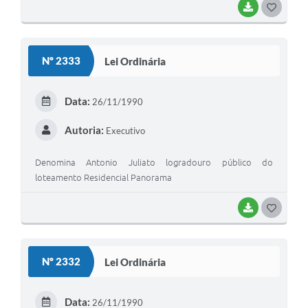
BAIXAR
G
O
S
Nº 2333
Lei Ordinária
T
E
Data:
26/11/1990
I
Autoria:
Executivo
Denomina Antonio Juliato logradouro público do
loteamento Residencial Panorama
BAIXAR
G
O
S
Nº 2332
Lei Ordinária
T
E
Data:
26/11/1990