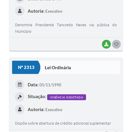
I
Autoria:
Executivo
Denomina Presidente Tancredo Neves via pública do
Município
BAIXAR
G
O
S
Nº 2313
Lei Ordinária
T
E
Data:
05/11/1990
I
Situação:
VIGÊNCIA ESGOTADA
Autoria:
Executivo
Dispõe sobre abertura de crédito adicional suplementar