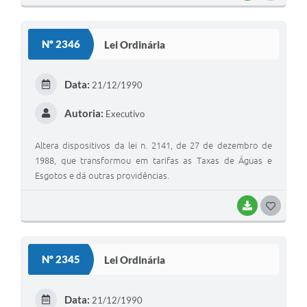
O
S
Nº 2346
Lei Ordinária
T
E
Data:
21/12/1990
I
Autoria:
Executivo
Altera dispositivos da lei n. 2141, de 27 de dezembro de
1988, que transformou em tarifas as Taxas de Águas e
Esgotos e dá outras providências.
BAIXAR
G
O
S
Nº 2345
Lei Ordinária
T
E
Data:
21/12/1990