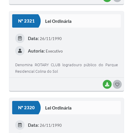
O
S
Nº 2321
Lei Ordinária
T
E
Data:
26/11/1990
I
Autoria:
Executivo
Denomina ROTARY CLUB logradouro público do Parque
Residencial Colina do Sol
BAIXAR
G
O
S
Nº 2320
Lei Ordinária
T
E
Data:
26/11/1990
I