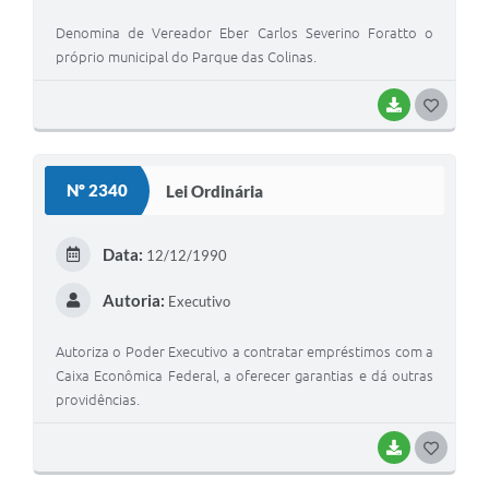
Denomina de Vereador Eber Carlos Severino Foratto o
próprio municipal do Parque das Colinas.
BAIXAR
G
O
S
Nº 2340
Lei Ordinária
T
E
Data:
12/12/1990
I
Autoria:
Executivo
Autoriza o Poder Executivo a contratar empréstimos com a
Caixa Econômica Federal, a oferecer garantias e dá outras
providências.
BAIXAR
G
O