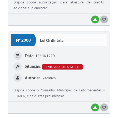
Dispõe sobre autorização para abertura de crédito
adicional suplementar
BAIXAR
G
O
S
Nº 2308
Lei Ordinária
T
E
Data:
15/10/1990
I
Situação:
REVOGADA TOTALMENTE
Autoria:
Executivo
Dispõe sobre o Conselho Municipal de Entorpecentes -
COMEN, e dá outras providências.
BAIXAR
G
O