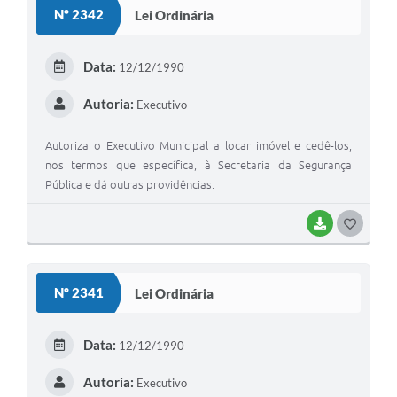
S
Nº 2342
Lei Ordinária
T
E
Data:
12/12/1990
I
Autoria:
Executivo
Autoriza o Executivo Municipal a locar imóvel e cedê-los,
nos termos que específica, à Secretaria da Segurança
Pública e dá outras providências.
BAIXAR
G
O
S
Nº 2341
Lei Ordinária
T
E
Data:
12/12/1990
I
Autoria:
Executivo