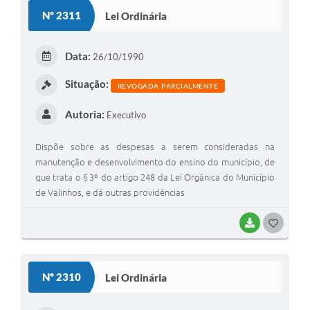
S
Nº 2311
Lei Ordinária
T
E
Data:
26/10/1990
I
Situação:
REVOGADA PARCIALMENTE
Autoria:
Executivo
Dispõe sobre as despesas a serem consideradas na
manutenção e desenvolvimento do ensino do município, de
que trata o § 3º do artigo 248 da Lei Orgânica do Município
de Valinhos, e dá outras providências
BAIXAR
G
O
S
Nº 2310
Lei Ordinária
T
E