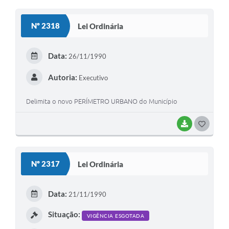
O
S
Nº 2318
Lei Ordinária
T
E
Data:
26/11/1990
I
Autoria:
Executivo
Delimita o novo PERÍMETRO URBANO do Município
BAIXAR
G
O
S
Nº 2317
Lei Ordinária
T
E
Data:
21/11/1990
I
Situação:
VIGÊNCIA ESGOTADA