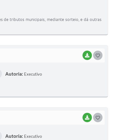
S
T
s de tributos municipais, mediante sorteio, e dá outras
E
I
BAIXAR
G
O
Autoria:
Executivo
S
T
E
I
BAIXAR
G
O
Autoria:
Executivo
S