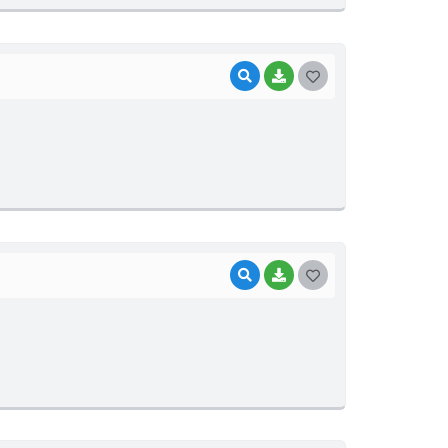
E
I
VISUALIZAR
BAIXAR
G
O
S
T
E
I
VISUALIZAR
BAIXAR
G
O
S
T
E
I