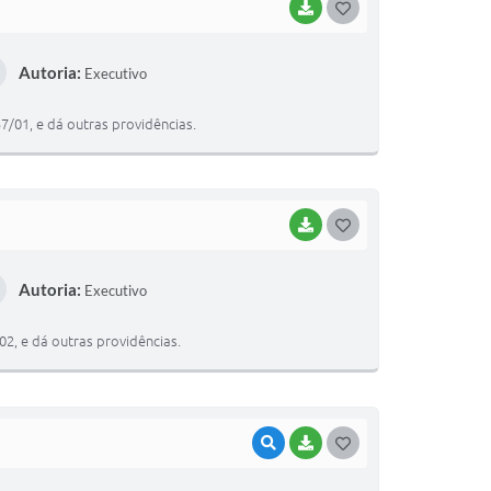
BAIXAR
G
O
Autoria:
Executivo
S
T
7/01, e dá outras providências.
E
I
BAIXAR
G
O
Autoria:
Executivo
S
T
2, e dá outras providências.
E
I
VISUALIZAR
BAIXAR
G
O