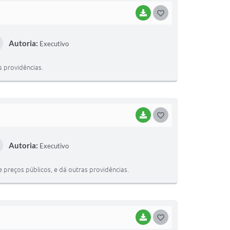
BAIXAR
G
O
Autoria:
Executivo
S
T
s providências.
E
I
BAIXAR
G
O
Autoria:
Executivo
S
T
e preços públicos, e dá outras providências.
E
I
BAIXAR
G