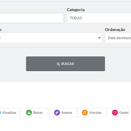
Categoria
o
Ordenação
BUSCAR
Visualizar
Baixar
Anexos
Vínculos
Gostei