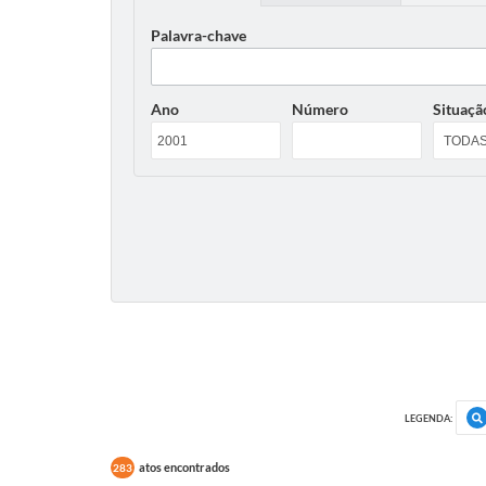
Palavra-chave
Ano
Número
Situaçã
LEGENDA:
atos encontrados
283