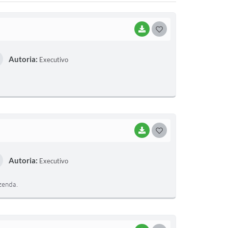
BAIXAR
G
O
Autoria:
Executivo
S
T
E
I
BAIXAR
G
O
Autoria:
Executivo
S
T
zenda.
E
I