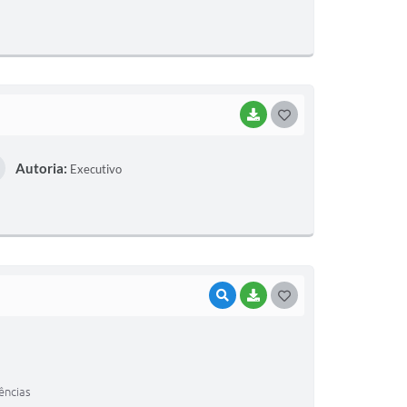
T
E
I
BAIXAR
G
O
Autoria:
Executivo
S
T
E
I
VISUALIZAR
BAIXAR
G
O
S
T
ências