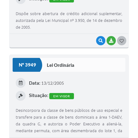
Dispõe sobre abertura de crédito adicional suplementar,
autorizada pela Lei Municipal nº 3.950, de 14 de dezembro
de 2005.
VISUALIZAR
BAIXAR
G
O
S
Nº 3949
Lei Ordinária
T
E
Data:
13/12/2005
I
Situação:
EM VIGOR
Desincorpora da classe de bens públicos de uso especial e
transfere para a classe de bens dominicais a área 1-DAEV,
da quadra G, e autoriza o Poder Executivo a aliená-la,
mediante permuta, com área desmembrada do lote 1, da
quadra D, ambas do loteamento Pedra Verde, do bairro