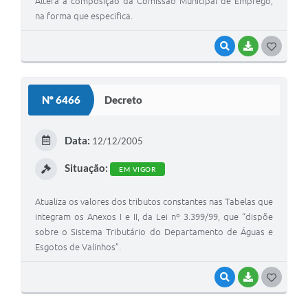
Altera a composição da Comissão Municipal de Emprego,
na forma que especifica.
VISUALIZAR
BAIXAR
G
O
S
Nº 6466
Decreto
T
E
Data:
12/12/2005
I
Situação:
EM VIGOR
Atualiza os valores dos tributos constantes nas Tabelas que
integram os Anexos I e II, da Lei nº 3.399/99, que “dispõe
sobre o Sistema Tributário do Departamento de Águas e
Esgotos de Valinhos”.
VISUALIZAR
BAIXAR
G
O