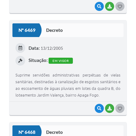
Santa Elisa, na forma que especifica, e dá outras
VISUALIZAR
BAIXAR
G
providências.
O
S
Nº 6469
Decreto
T
E
Data:
13/12/2005
I
Situação:
EM VIGOR
Suprime servidões administrativas perpétuas de vielas
sanitárias, destinadas à canalização de esgotos sanitários e
ao escoamento de águas pluviais em lotes da quadra B, do
loteamento Jardim Valença, bairro Apaga Fogo.
VISUALIZAR
BAIXAR
G
O
S
Nº 6468
Decreto