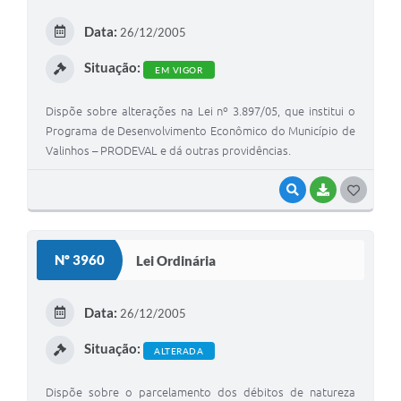
Arquivos para Download
Data:
26/12/2005
Carta de Serviços
Situação:
EM VIGOR
Turismo
Dispõe sobre alterações na Lei nº 3.897/05, que institui o
Obras
Programa de Desenvolvimento Econômico do Município de
Galeria de Vídeos
Valinhos – PRODEVAL e dá outras providências.
Conselhos Municipais
VISUALIZAR
BAIXAR
G
Projetos
O
S
Contas Públicas
Nº 3960
Lei Ordinária
T
Editais
E
Data:
26/12/2005
Links
I
Situação:
ALTERADA
Serviços Online
Telefones Úteis
Dispõe sobre o parcelamento dos débitos de natureza