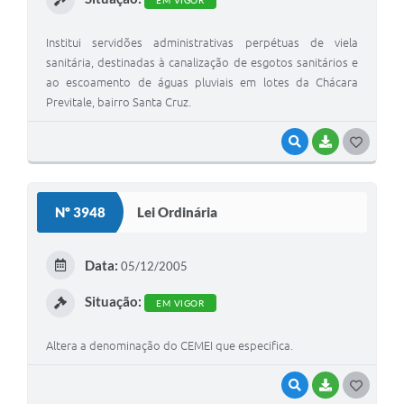
EM VIGOR
Institui servidões administrativas perpétuas de viela
sanitária, destinadas à canalização de esgotos sanitários e
ao escoamento de águas pluviais em lotes da Chácara
Previtale, bairro Santa Cruz.
VISUALIZAR
BAIXAR
G
O
S
Nº 3948
Lei Ordinária
T
E
Data:
05/12/2005
I
Situação:
EM VIGOR
Altera a denominação do CEMEI que especifica.
VISUALIZAR
BAIXAR
G