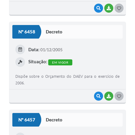
VISUALIZAR
BAIXAR
G
O
S
Nº 6458
Decreto
T
E
Data:
01/12/2005
I
Situação:
EM VIGOR
Dispõe sobre o Orçamento do DAEV para o exercício de
2006.
VISUALIZAR
BAIXAR
G
O
S
Nº 6457
Decreto
T
E