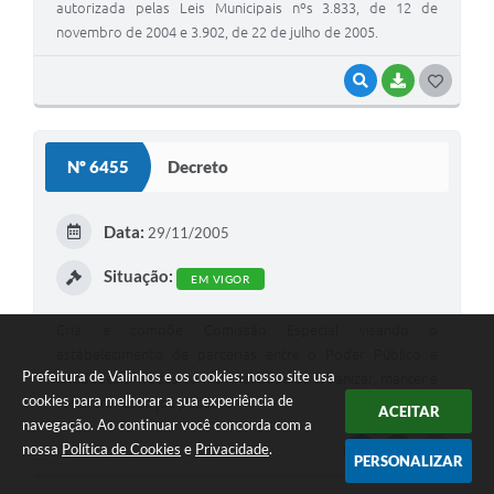
autorizada pelas Leis Municipais nºs 3.833, de 12 de
novembro de 2004 e 3.902, de 22 de julho de 2005.
VISUALIZAR
BAIXAR
G
O
S
Nº 6455
Decreto
T
E
Data:
29/11/2005
I
Situação:
EM VIGOR
Cria e compõe Comissão Especial visando o
estabelecimento de parcerias entre o Poder Público e
Prefeitura de Valinhos e os cookies: nosso site usa
entidades privadas com a finalidade de urbanizar, manter e
cookies para melhorar a sua experiência de
recuperar espaços públicos.
ACEITAR
navegação. Ao continuar você concorda com a
nossa
Política de Cookies
e
Privacidade
.
VISUALIZAR
BAIXAR
G
PERSONALIZAR
O