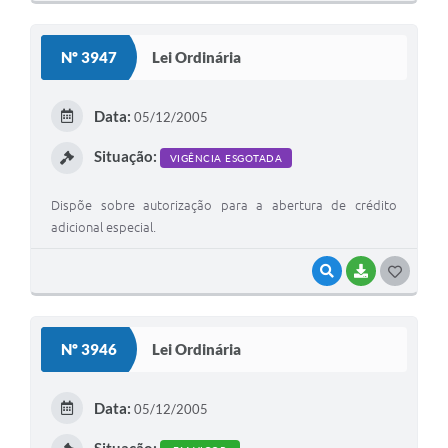
O
S
Nº 3947
Lei Ordinária
T
E
Data:
05/12/2005
I
Situação:
VIGÊNCIA ESGOTADA
Dispõe sobre autorização para a abertura de crédito
adicional especial.
VISUALIZAR
BAIXAR
G
O
S
Nº 3946
Lei Ordinária
T
E
Data:
05/12/2005
I
Situação: