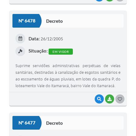
O
S
Nº 6478
Decreto
T
E
Data:
26/12/2005
I
Situação:
EM VIGOR
Suprime servidões administrativas perpétuas de vielas
sanitárias, destinadas à canalização de esgotos sanitários e
ao escoamento de águas pluviais, em lotes da quadra P, do
loteamento Vale do Itamaracá, bairro Vale do Itamaracá.
VISUALIZAR
BAIXAR
G
O
S
Nº 6477
Decreto
T