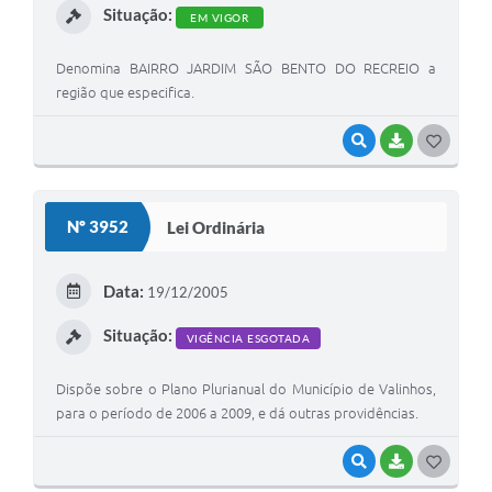
Situação:
EM VIGOR
Denomina BAIRRO JARDIM SÃO BENTO DO RECREIO a
região que especifica.
VISUALIZAR
BAIXAR
G
O
S
Nº 3952
Lei Ordinária
T
E
Data:
19/12/2005
I
Situação:
VIGÊNCIA ESGOTADA
Dispõe sobre o Plano Plurianual do Município de Valinhos,
para o período de 2006 a 2009, e dá outras providências.
VISUALIZAR
BAIXAR
G