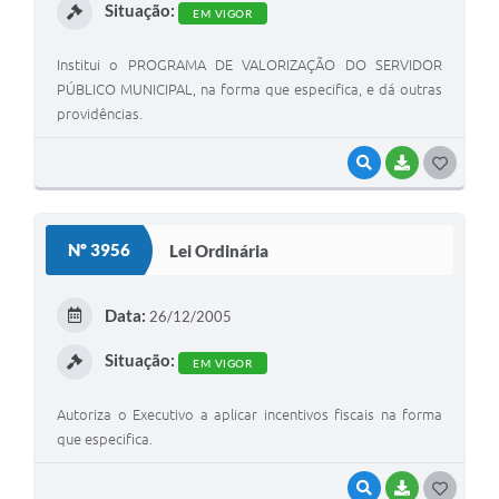
Situação:
EM VIGOR
Institui o PROGRAMA DE VALORIZAÇÃO DO SERVIDOR
PÚBLICO MUNICIPAL, na forma que especifica, e dá outras
providências.
VISUALIZAR
BAIXAR
G
O
S
Nº 3956
Lei Ordinária
T
E
Data:
26/12/2005
I
Situação:
EM VIGOR
Autoriza o Executivo a aplicar incentivos fiscais na forma
que especifica.
VISUALIZAR
BAIXAR
G