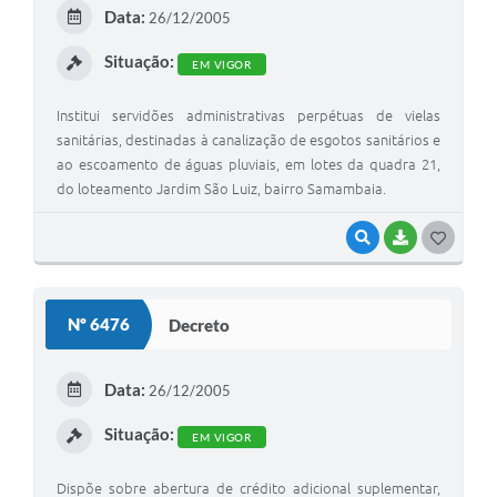
E
Data:
26/12/2005
I
Situação:
EM VIGOR
Institui servidões administrativas perpétuas de vielas
sanitárias, destinadas à canalização de esgotos sanitários e
ao escoamento de águas pluviais, em lotes da quadra 21,
do loteamento Jardim São Luiz, bairro Samambaia.
VISUALIZAR
BAIXAR
G
O
S
Nº 6476
Decreto
T
E
Data:
26/12/2005
I
Situação:
EM VIGOR
Dispõe sobre abertura de crédito adicional suplementar,