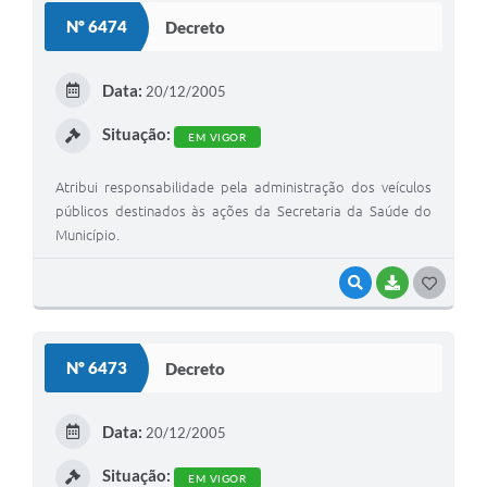
S
Nº 6474
Decreto
T
E
Data:
20/12/2005
I
Situação:
EM VIGOR
Atribui responsabilidade pela administração dos veículos
públicos destinados às ações da Secretaria da Saúde do
Município.
VISUALIZAR
BAIXAR
G
O
S
Nº 6473
Decreto
T
E
Data:
20/12/2005
I
Situação:
EM VIGOR