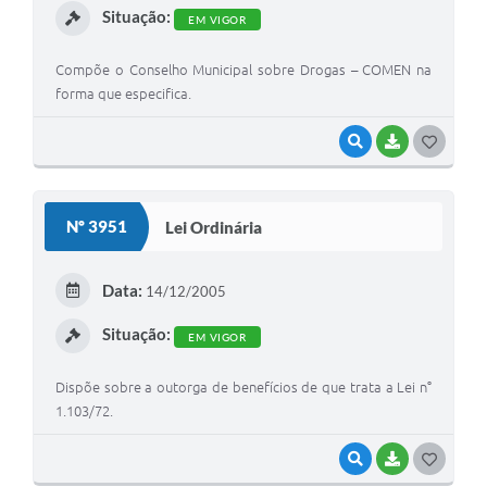
Situação:
EM VIGOR
Compõe o Conselho Municipal sobre Drogas – COMEN na
forma que especifica.
VISUALIZAR
BAIXAR
G
O
S
Nº 3951
Lei Ordinária
T
E
Data:
14/12/2005
I
Situação:
EM VIGOR
Dispõe sobre a outorga de benefícios de que trata a Lei n°
1.103/72.
VISUALIZAR
BAIXAR
G