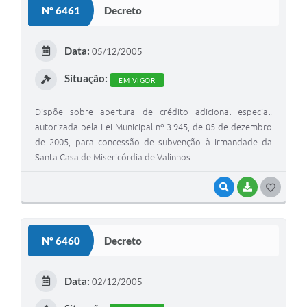
Nº 6461
Decreto
T
E
Data:
05/12/2005
I
Situação:
EM VIGOR
Dispõe sobre abertura de crédito adicional especial,
autorizada pela Lei Municipal nº 3.945, de 05 de dezembro
de 2005, para concessão de subvenção à Irmandade da
Santa Casa de Misericórdia de Valinhos.
VISUALIZAR
BAIXAR
G
O
S
Nº 6460
Decreto
T
E
Data:
02/12/2005
I