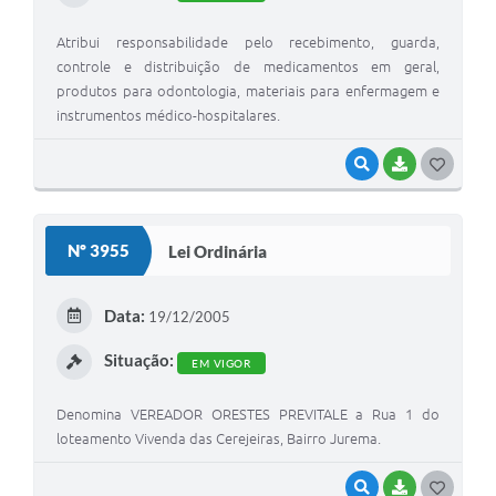
Atribui responsabilidade pelo recebimento, guarda,
controle e distribuição de medicamentos em geral,
produtos para odontologia, materiais para enfermagem e
instrumentos médico-hospitalares.
VISUALIZAR
BAIXAR
G
O
S
Nº 3955
Lei Ordinária
T
E
Data:
19/12/2005
I
Situação:
EM VIGOR
Denomina VEREADOR ORESTES PREVITALE a Rua 1 do
loteamento Vivenda das Cerejeiras, Bairro Jurema.
VISUALIZAR
BAIXAR
G