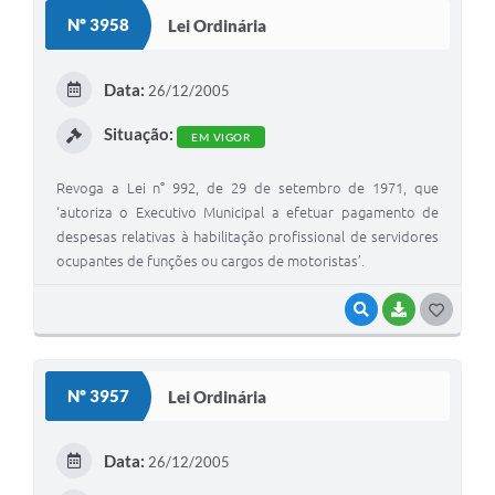
S
Nº 3958
Lei Ordinária
T
E
Data:
26/12/2005
I
Situação:
EM VIGOR
Revoga a Lei n° 992, de 29 de setembro de 1971, que
‘autoriza o Executivo Municipal a efetuar pagamento de
despesas relativas à habilitação profissional de servidores
ocupantes de funções ou cargos de motoristas’.
VISUALIZAR
BAIXAR
G
O
S
Nº 3957
Lei Ordinária
T
E
Data:
26/12/2005
I