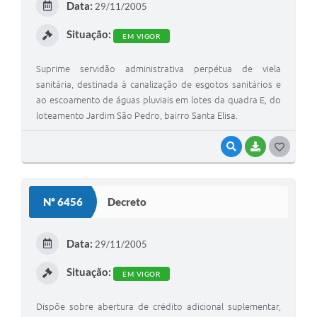
Data:
29/11/2005
I
Situação:
EM VIGOR
Suprime servidão administrativa perpétua de viela
sanitária, destinada à canalização de esgotos sanitários e
ao escoamento de águas pluviais em lotes da quadra E, do
loteamento Jardim São Pedro, bairro Santa Elisa.
VISUALIZAR
BAIXAR
G
O
S
Nº 6456
Decreto
T
E
Data:
29/11/2005
I
Situação:
EM VIGOR
Dispõe sobre abertura de crédito adicional suplementar,