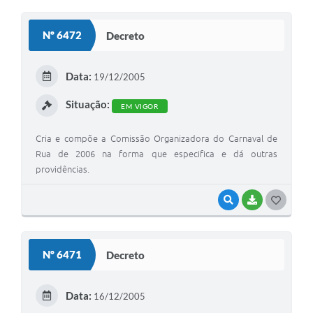
O
S
Nº 6472
Decreto
T
E
Data:
19/12/2005
I
Situação:
EM VIGOR
Cria e compõe a Comissão Organizadora do Carnaval de
Rua de 2006 na forma que especifica e dá outras
providências.
VISUALIZAR
BAIXAR
G
O
S
Nº 6471
Decreto
T
E
Data:
16/12/2005
I