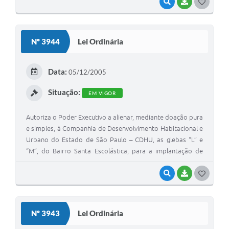
VISUALIZAR
BAIXAR
G
O
S
Nº 3944
Lei Ordinária
T
E
Data:
05/12/2005
I
Situação:
EM VIGOR
Autoriza o Poder Executivo a alienar, mediante doação pura
e simples, à Companhia de Desenvolvimento Habitacional e
Urbano do Estado de São Paulo – CDHU, as glebas “L” e
“M”, do Bairro Santa Escolástica, para a implantação de
empreendimentos habitacionais destinados à população
de baixa renda, e dá outras providências.
VISUALIZAR
BAIXAR
G
O
S
Nº 3943
Lei Ordinária
T