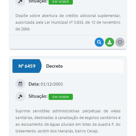
Situação:
EM VIGOR
Dispõe sobre abertura de crédito adicional suplementar,
autorizada pela Lei Municipal nº 3.833, de 12 de novembro
de 2004.
VISUALIZAR
BAIXAR
G
O
S
Nº 6459
Decreto
T
E
Data:
01/12/2005
I
Situação:
EM VIGOR
Suprime servidões administrativas perpétuas de vielas
sanitárias, destinadas à canalização de esgotos sanitários e
ao escoamento de águas pluviais em lotes da quadra F, do
loteamento Jardim dos Manacás, bairro Cecap.