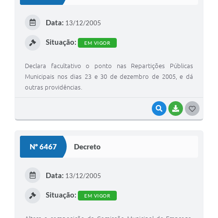
T
E
Data:
13/12/2005
I
Situação:
EM VIGOR
Declara facultativo o ponto nas Repartições Públicas
Municipais nos dias 23 e 30 de dezembro de 2005, e dá
outras providências.
VISUALIZAR
BAIXAR
G
O
S
Nº 6467
Decreto
T
E
Data:
13/12/2005
I
Situação:
EM VIGOR