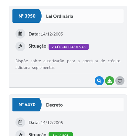
O
S
Nº 3950
Lei Ordinária
T
E
Data:
14/12/2005
I
Situação:
VIGÊNCIA ESGOTADA
Dispõe sobre autorização para a abertura de crédito
adicional suplementar.
VISUALIZAR
BAIXAR
G
O
S
Nº 6470
Decreto
T
E
Data:
14/12/2005
I
Situação:
EM VIGOR