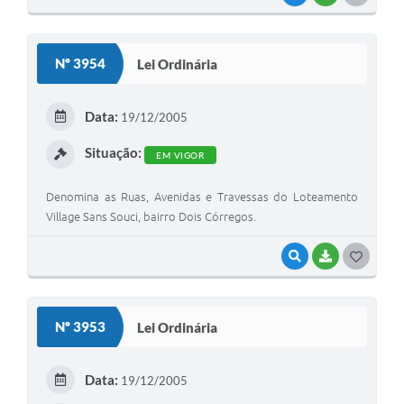
O
S
Nº 3954
Lei Ordinária
T
E
Data:
19/12/2005
I
Situação:
EM VIGOR
Denomina as Ruas, Avenidas e Travessas do Loteamento
Village Sans Souci, bairro Dois Córregos.
VISUALIZAR
BAIXAR
G
O
S
Nº 3953
Lei Ordinária
T
E
Data:
19/12/2005
I