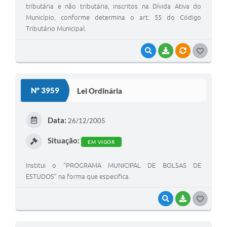
tributária e não tributária, inscritos na Dívida Ativa do
A Prefeitura
Município, conforme determina o art. 55 do Código
Tributário Municipal.
Enquete
VISUALIZAR
BAIXAR
VÍNCULOS
G
Jornal
O
Agenda
S
Nº 3959
Lei Ordinária
SIC
T
Contato
E
Data:
26/12/2005
I
Situação:
EM VIGOR
Institui o “PROGRAMA MUNICIPAL DE BOLSAS DE
ESTUDOS” na forma que especifica.
VISUALIZAR
BAIXAR
G
O