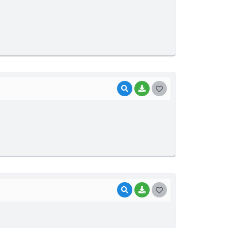
O
S
T
E
I
VISUALIZAR
BAIXAR
G
O
S
T
E
I
VISUALIZAR
BAIXAR
G
O
S