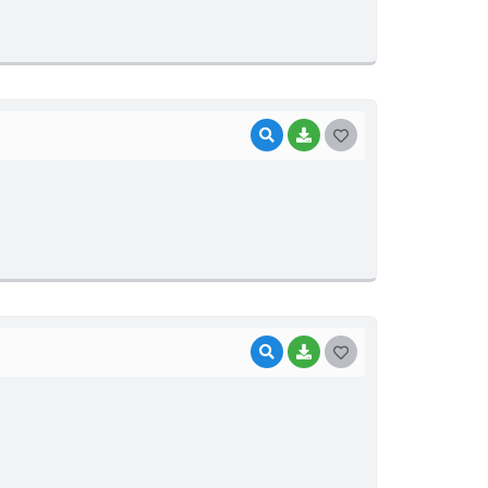
T
E
I
VISUALIZAR
BAIXAR
G
O
S
T
E
I
VISUALIZAR
BAIXAR
G
O
S
T
E