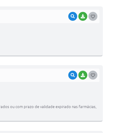
VISUALIZAR
BAIXAR
G
O
S
T
E
I
VISUALIZAR
BAIXAR
G
O
S
T
rados ou com prazo de validade expirado nas farmácias,
E
I