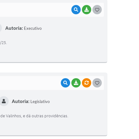
VISUALIZAR
BAIXAR
G
O
Autoria:
Executivo
S
T
/25.
E
I
VISUALIZAR
BAIXAR
VÍNCULOS
G
O
Autoria:
Legislativo
S
T
de Valinhos, e dá outras providências.
E
I