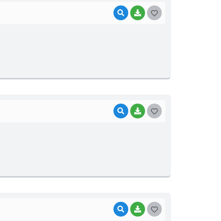
VISUALIZAR
BAIXAR
G
O
S
T
E
I
VISUALIZAR
BAIXAR
G
O
S
T
E
I
VISUALIZAR
BAIXAR
G