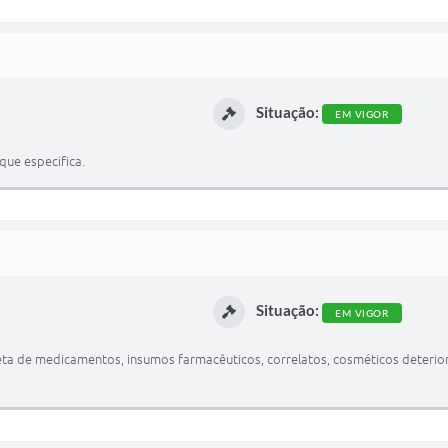
Situação:
EM VIGOR
que especifica.
Situação:
EM VIGOR
eta de medicamentos, insumos farmacêuticos, correlatos, cosméticos deterio