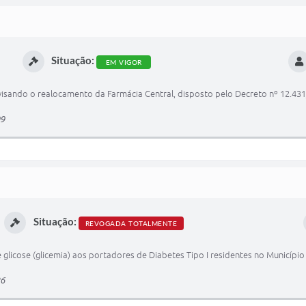
Situação:
EM VIGOR
visando o realocamento da Farmácia Central, disposto pelo Decreto nº 12.431
99
Situação:
REVOGADA TOTALMENTE
 glicose (glicemia) aos portadores de Diabetes Tipo I residentes no Município 
26