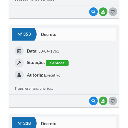
VISUALIZAR
BAIXAR
G
O
S
Nº 353
Decreto
T
E
Data:
30/04/1965
I
Situação:
EM VIGOR
Autoria:
Executivo
Transfere funcionários.
VISUALIZAR
BAIXAR
G
O
S
Nº 338
Decreto
T