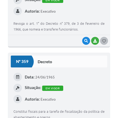
EM VIGOR
Autoria:
Executivo
Revoga o art. 1° do Decreto n° 379, de 3 de fevereiro de
1966, que nomeia e transfere funcionários.
VISUALIZAR
BAIXAR
G
O
S
Nº 359
Decreto
T
E
Data:
24/06/1965
I
Situação:
EM VIGOR
Autoria:
Executivo
Constitui fiscais para a tarefa de fiscalização da política de
abastecimento e preços.