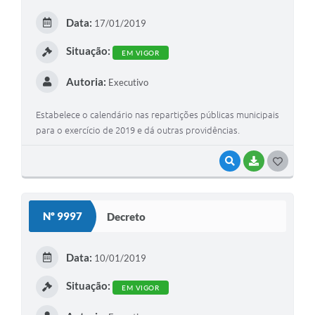
E
Data:
17/01/2019
I
Situação:
EM VIGOR
Autoria:
Executivo
Estabelece o calendário nas repartições públicas municipais
para o exercício de 2019 e dá outras providências.
VISUALIZAR
BAIXAR
G
O
S
Nº 9997
Decreto
T
E
Data:
10/01/2019
I
Situação:
EM VIGOR