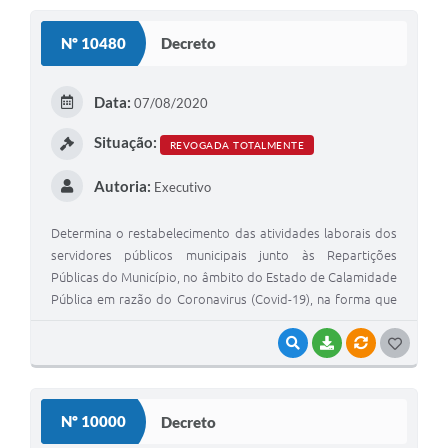
S
Nº 10480
Decreto
T
E
Data:
07/08/2020
I
Situação:
REVOGADA TOTALMENTE
Autoria:
Executivo
Determina o restabelecimento das atividades laborais dos
servidores públicos municipais junto às Repartições
Públicas do Município, no âmbito do Estado de Calamidade
Pública em razão do Coronavirus (Covid-19), na forma que
especifica
VISUALIZAR
BAIXAR
VÍNCULOS
G
O
S
Nº 10000
Decreto
T