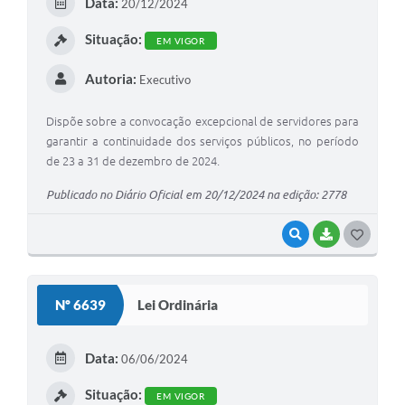
Data:
20/12/2024
I
A Prefeitura
Situação:
EM VIGOR
Enquete
Autoria:
Executivo
Jornal
Dispõe sobre a convocação excepcional de servidores para
Agenda
garantir a continuidade dos serviços públicos, no período
de 23 a 31 de dezembro de 2024.
SIC
Publicado no Diário Oficial em 20/12/2024 na edição: 2778
Contato
VISUALIZAR
BAIXAR
G
O
S
Nº 6639
Lei Ordinária
T
E
Data:
06/06/2024
I
Situação:
EM VIGOR