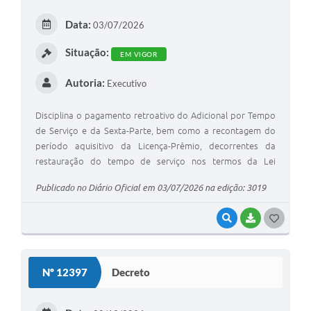
Arquivos para Download
Data:
03/07/2026
Carta de Serviços
Situação:
EM VIGOR
Turismo
Autoria:
Executivo
Obras
Galeria de Vídeos
Disciplina o pagamento retroativo do Adicional por Tempo
de Serviço e da Sexta-Parte, bem como a recontagem do
Conselhos Municipais
período aquisitivo da Licença-Prêmio, decorrentes da
restauração do tempo de serviço nos termos da Lei
Projetos
Complementar Federal nº 226/26 e da Lei Municipal nº
Publicado no Diário Oficial em 03/07/2026 na edição: 3019
6.864/26.
Contas Públicas
VISUALIZAR
BAIXAR
G
Editais
O
Links
S
Nº 12397
Decreto
Serviços Online
T
Telefones Úteis
E