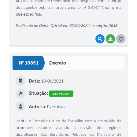
Atualiza o valor de reembolso das despesas com refeição
dos agentes públicos, prevista na Lei nº 5.414/17, na forma
que especifica.
Publicado no Diário Oficial em 05/06/2024 na edição: 2658
VISUALIZAR
BAIXAR
G
O
S
Nº 10851
Decreto
T
E
Data:
18/06/2021
I
Situação:
EM VIGOR
Autoria:
Executivo
Institui e Compõe Grupo de Trabalho com a atribuição de
promover estudos visando à revisão dos regimes
disciplinares dos Servidores Públicos do Município de