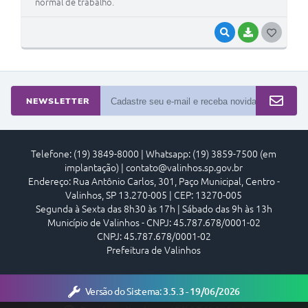
normal de trabalho.
VISUALIZAR
BAIXAR
G
O
S
T
NEWSLETTER
E
I
Telefone: (19) 3849-8000 | Whatsapp: (19) 3859-7500 (em
implantação) | contato@valinhos.sp.gov.br
Endereço: Rua Antônio Carlos, 301, Paço Municipal, Centro -
Valinhos, SP 13.270-005 | CEP: 13270-005
Segunda à Sexta das 8h30 às 17h | Sábado das 9h às 13h
Município de Valinhos - CNPJ: 45.787.678/0001-02
CNPJ: 45.787.678/0001-02
Prefeitura de Valinhos
Versão do Sistema:
3.5.3 - 19/06/2026