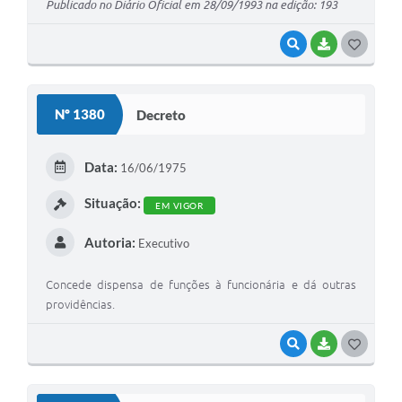
Publicado no Diário Oficial em 28/09/1993 na edição: 193
VISUALIZAR
BAIXAR
G
O
S
Nº 1380
Decreto
T
E
Data:
16/06/1975
I
Situação:
EM VIGOR
Autoria:
Executivo
Concede dispensa de funções à funcionária e dá outras
providências.
VISUALIZAR
BAIXAR
G
O
S