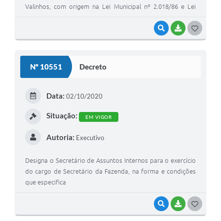
Valinhos, com origem na Lei Municipal nº 2.018/86 e Lei
Municipal nº 5.307/16, na forma que especifica.
VISUALIZAR
BAIXAR
G
O
S
Nº 10551
Decreto
T
E
Data:
02/10/2020
I
Situação:
EM VIGOR
Autoria:
Executivo
Designa o Secretário de Assuntos Internos para o exercício
do cargo de Secretário da Fazenda, na forma e condições
que especifica
VISUALIZAR
BAIXAR
G
O