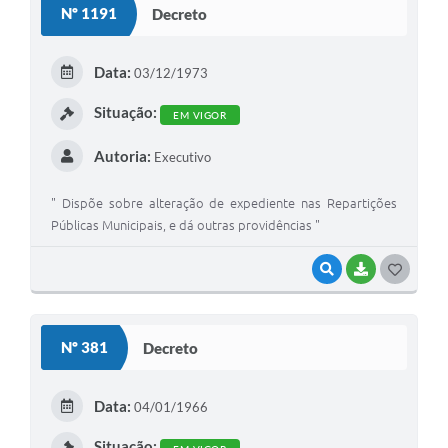
Nº 1191
Decreto
T
E
Data:
03/12/1973
I
Situação:
EM VIGOR
Autoria:
Executivo
" Dispõe sobre alteração de expediente nas Repartições
Públicas Municipais, e dá outras providências "
VISUALIZAR
BAIXAR
G
O
S
Nº 381
Decreto
T
E
Data:
04/01/1966
I
Situação: