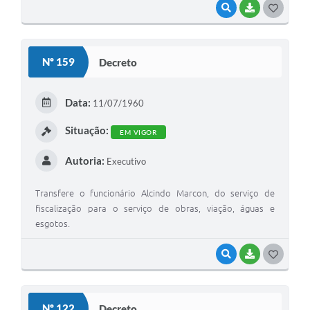
VISUALIZAR
BAIXAR
G
O
S
Nº 159
Decreto
T
E
Data:
11/07/1960
I
Situação:
EM VIGOR
Autoria:
Executivo
Transfere o funcionário Alcindo Marcon, do serviço de
fiscalização para o serviço de obras, viação, águas e
esgotos.
VISUALIZAR
BAIXAR
G
O
S
Nº 122
Decreto