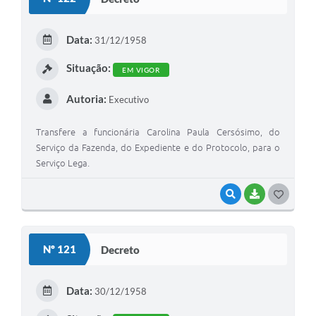
T
E
Data:
31/12/1958
I
Situação:
EM VIGOR
Autoria:
Executivo
Transfere a funcionária Carolina Paula Cersósimo, do
Serviço da Fazenda, do Expediente e do Protocolo, para o
Serviço Lega.
VISUALIZAR
BAIXAR
G
O
S
Nº 121
Decreto
T
E
Data:
30/12/1958
I