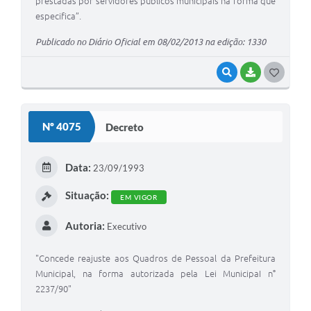
prestadas por servidores públicos municipais na forma que
especifica”.
Publicado no Diário Oficial em 08/02/2013 na edição: 1330
VISUALIZAR
BAIXAR
G
O
S
Nº 4075
Decreto
T
E
Data:
23/09/1993
I
Situação:
EM VIGOR
Autoria:
Executivo
"Concede reajuste aos Quadros de Pessoal da Prefeitura
Municipal, na forma autorizada pela Lei MunicipaI n°
2237/90"