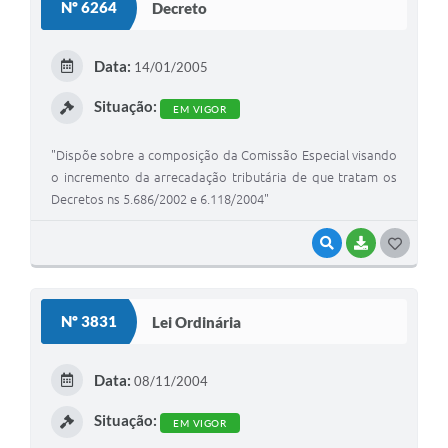
Nº 6264
Decreto
T
E
Data:
14/01/2005
I
Situação:
EM VIGOR
"Dispõe sobre a composição da Comissão Especial visando
o incremento da arrecadação tributária de que tratam os
Decretos ns 5.686/2002 e 6.118/2004"
VISUALIZAR
BAIXAR
G
O
S
Nº 3831
Lei Ordinária
T
E
Data:
08/11/2004
I
Situação:
EM VIGOR