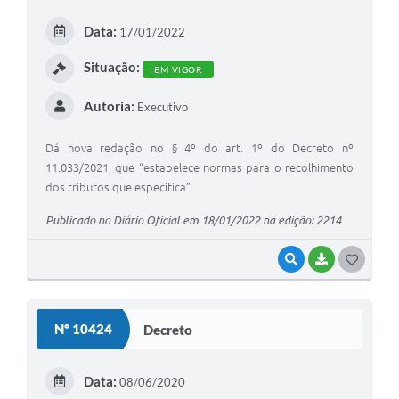
Arquivos para Download
Data:
17/01/2022
Carta de Serviços
Situação:
EM VIGOR
Turismo
Autoria:
Executivo
Obras
Galeria de Vídeos
Dá nova redação no § 4º do art. 1º do Decreto nº
11.033/2021, que “estabelece normas para o recolhimento
Conselhos Municipais
dos tributos que especifica”.
Projetos
Publicado no Diário Oficial em 18/01/2022 na edição: 2214
Contas Públicas
VISUALIZAR
BAIXAR
G
Editais
O
S
Links
Nº 10424
Decreto
T
Serviços Online
E
Data:
08/06/2020
Telefones Úteis
I