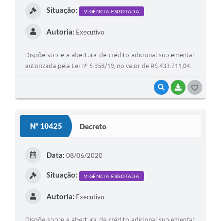
Situação:
VIGÊNCIA ESGOTADA
A Prefeitura
Autoria:
Executivo
Enquete
Jornal
Dispõe sobre a abertura de crédito adicional suplementar,
autorizada pela Lei nº 5.958/19, no valor de R$ 433.711,04.
Agenda
VISUALIZAR
BAIXAR
G
SIC
O
Contato
S
Nº 10425
Decreto
T
E
Data:
08/06/2020
I
Situação:
VIGÊNCIA ESGOTADA
Autoria:
Executivo
Dispõe sobre a abertura de crédito adicional suplementar,