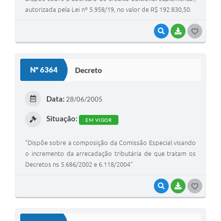
autorizada pela Lei nº 5.958/19, no valor de R$ 192.830,50.
VISUALIZAR
BAIXAR
G
O
S
Nº 6364
Decreto
T
E
Data:
28/06/2005
I
Situação:
EM VIGOR
"Dispõe sobre a composição da Comissão Especial visando
o incremento da arrecadação tributária de que tratam os
Decretos ns 5.686/2002 e 6.118/2004"
VISUALIZAR
BAIXAR
G
O
S