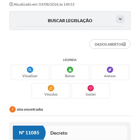
Secretarias
Atualizado em: 03/08/2026 às 14h53
Atos Oficiais
BUSCAR LEGISLAÇÃO
Legislação
Transparência
DADOS ABERTOS
Programa Famílias Fortes
LEGENDA:
Notícias
Visualizar
Baixar
Anexos
Contratação de estagiário - estudante de Direito -
Procuradoria do Município de Valinhos
Vagas de emprego no PAT Valinhos
Vínculos
Gostei
Contratos
atos encontrados
7
Galeria de Fotos
Audiências Públicas
Nº 11085
Decreto