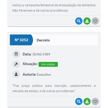
Institui a Campanha Bimestral de Arrecadação de Alimentos
Não Perecíveis e dá outras providências
VISUALIZAR
BAIXAR
G
O
S
Nº 3252
Decreto
T
E
Data:
30/06/1989
I
Situação:
EM VIGOR
Autoria:
Executivo
"Fixa preço público para inscrição, cadastramento e
retirada de editais, e dá outras providências".
VISUALIZAR
BAIXAR
G