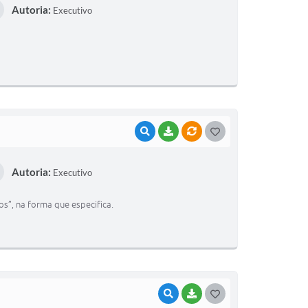
Autoria:
Executivo
S
T
E
I
VISUALIZAR
BAIXAR
VÍNCULOS
G
O
Autoria:
Executivo
S
T
cos”, na forma que especifica.
E
I
VISUALIZAR
BAIXAR
G