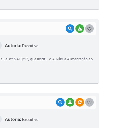
I
VISUALIZAR
BAIXAR
G
O
Autoria:
Executivo
S
T
a Lei nº 5.410/17, que institui o Auxílio à Alimentação ao
E
I
VISUALIZAR
BAIXAR
VÍNCULOS
G
O
Autoria:
Executivo
S