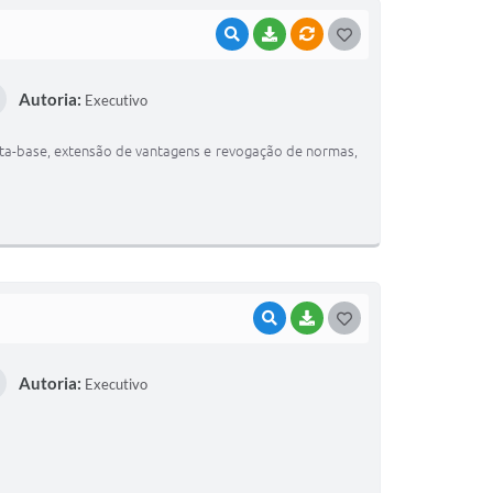
VISUALIZAR
BAIXAR
VÍNCULOS
G
O
Autoria:
Executivo
S
T
data-base, extensão de vantagens e revogação de normas,
E
I
VISUALIZAR
BAIXAR
G
O
Autoria:
Executivo
S
T
E
I