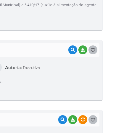
T
l Municipal) e 5.410/17 (auxílio à alimentação do agente
E
I
VISUALIZAR
BAIXAR
G
O
Autoria:
Executivo
S
T
a.
E
I
VISUALIZAR
BAIXAR
VÍNCULOS
G
O