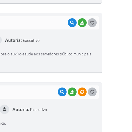
VISUALIZAR
BAIXAR
G
O
Autoria:
Executivo
S
T
sobre o auxílio-saúde aos servidores público municipais.
E
I
VISUALIZAR
BAIXAR
VÍNCULOS
G
O
Autoria:
Executivo
S
T
ica.
E