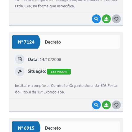
Ltda. EPP, na forma que especifica.
VISUALIZAR
BAIXAR
G
O
S
Nº 7124
Decreto
T
E
Data:
14/10/2008
I
Situação:
EM VIGOR
Institui e compõe a Comissão Organizadora da 60ª Festa
do Figo e da 15ª Expogoiaba.
VISUALIZAR
BAIXAR
G
O
S
Nº 6915
Decreto