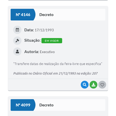
O
S
Nº 4146
Decreto
T
E
Data:
17/12/1993
I
Situação:
EM VIGOR
Autoria:
Executivo
"Transfere datas de realização da feira-livre que especifica"
Publicado no Diário Oficial em 21/12/1993 na edição: 207
VISUALIZAR
BAIXAR
G
O
S
Nº 4099
Decreto
T