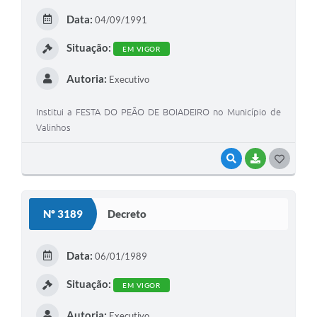
E
Data:
04/09/1991
I
Situação:
EM VIGOR
Autoria:
Executivo
Institui a FESTA DO PEÃO DE BOIADEIRO no Município de
Valinhos
VISUALIZAR
BAIXAR
G
O
S
Nº 3189
Decreto
T
E
Data:
06/01/1989
I
Situação:
EM VIGOR
Autoria:
Executivo