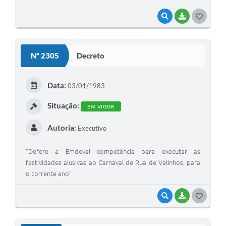
VISUALIZAR
BAIXAR
G
O
S
Nº 2305
Decreto
T
E
Data:
03/01/1983
I
Situação:
EM VIGOR
Autoria:
Executivo
“Defere a Emdeval competência para executar as
festividades alusivas ao Carnaval de Rua de Valinhos, para
o corrente ano”
VISUALIZAR
BAIXAR
G
O