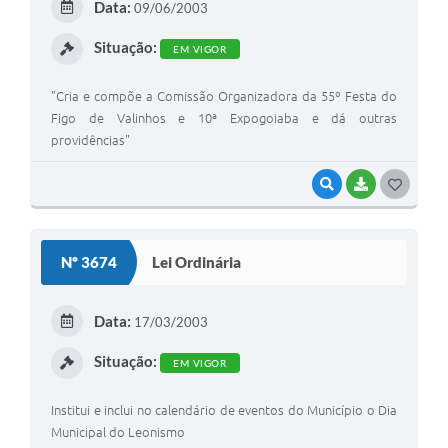
Data:
09/06/2003
I
Situação:
EM VIGOR
"Cria e compõe a Comissão Organizadora da 55º Festa do
Figo de Valinhos e 10ª Expogoiaba e dá outras
providências"
VISUALIZAR
BAIXAR
G
O
S
Nº 3674
Lei Ordinária
T
E
Data:
17/03/2003
I
Situação:
EM VIGOR
Institui e inclui no calendário de eventos do Município o Dia
Municipal do Leonismo