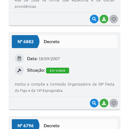
providências.
VISUALIZAR
BAIXAR
G
O
S
Nº 6882
Decreto
T
E
Data:
18/09/2007
I
Situação:
EM VIGOR
Institui e compõe a Comissão Organizadora da 59ª Festa
do Figo e da 14ª Expogoiaba.
VISUALIZAR
BAIXAR
G
O
S
Nº 6796
Decreto