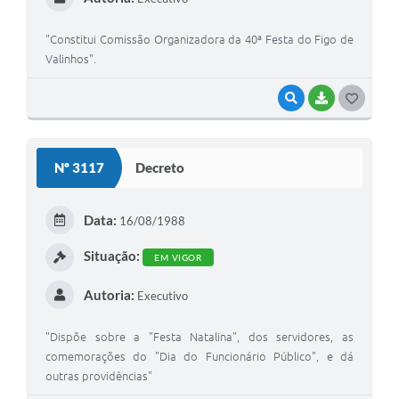
"Constitui Comissão Organizadora da 40ª Festa do Figo de
Valinhos".
VISUALIZAR
BAIXAR
G
O
S
Nº 3117
Decreto
T
E
Data:
16/08/1988
I
Situação:
EM VIGOR
Autoria:
Executivo
"Dispõe sobre a "Festa Natalina", dos servidores, as
comemorações do "Dia do Funcionário Público", e dá
outras providências"