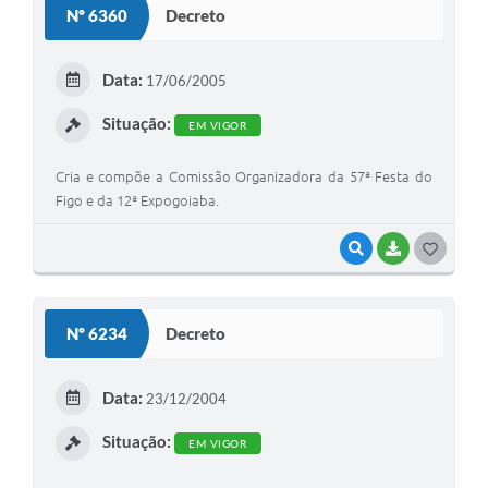
Nº 6360
Decreto
T
E
Data:
17/06/2005
I
Situação:
EM VIGOR
Cria e compõe a Comissão Organizadora da 57ª Festa do
Figo e da 12ª Expogoiaba.
VISUALIZAR
BAIXAR
G
O
S
Nº 6234
Decreto
T
E
Data:
23/12/2004
I
Situação:
EM VIGOR