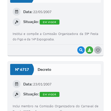
T
E
Data:
22/05/2007
I
Situação:
EM VIGOR
Institui e compõe a Comissão Organizadora da 59ª Festa
do Figo e da 14ª Expogoiaba.
VISUALIZAR
BAIXAR
G
O
S
Nº 6717
Decreto
T
E
Data:
23/01/2007
I
Situação:
EM VIGOR
Inclui membro na Comissão Organizadora do Carnaval de