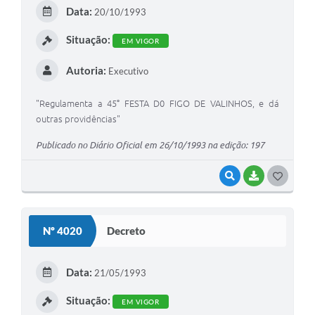
E
Data:
20/10/1993
I
Situação:
EM VIGOR
Autoria:
Executivo
"Regulamenta a 45° FESTA D0 FIGO DE VALINHOS, e dá
outras providências"
Publicado no Diário Oficial em 26/10/1993 na edição: 197
VISUALIZAR
BAIXAR
G
O
S
Nº 4020
Decreto
T
E
Data:
21/05/1993
I
Situação:
EM VIGOR