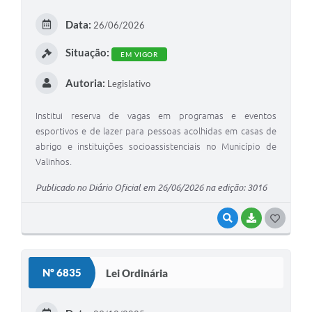
Arquivos para Download
Data:
26/06/2026
Carta de Serviços
Situação:
EM VIGOR
Turismo
Autoria:
Legislativo
Obras
Galeria de Vídeos
Institui reserva de vagas em programas e eventos
esportivos e de lazer para pessoas acolhidas em casas de
Conselhos Municipais
abrigo e instituições socioassistenciais no Município de
Valinhos.
Projetos
Publicado no Diário Oficial em 26/06/2026 na edição: 3016
Contas Públicas
VISUALIZAR
BAIXAR
G
Editais
O
Links
S
Nº 6835
Lei Ordinária
Serviços Online
T
Telefones Úteis
E