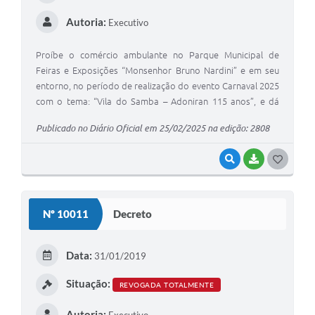
Autoria:
Executivo
Proíbe o comércio ambulante no Parque Municipal de
Feiras e Exposições “Monsenhor Bruno Nardini” e em seu
entorno, no período de realização do evento Carnaval 2025
com o tema: “Vila do Samba – Adoniran 115 anos”, e dá
outras providências.
Publicado no Diário Oficial em 25/02/2025 na edição: 2808
VISUALIZAR
BAIXAR
G
O
S
Nº 10011
Decreto
T
E
Data:
31/01/2019
I
Situação:
REVOGADA TOTALMENTE
Autoria:
Executivo