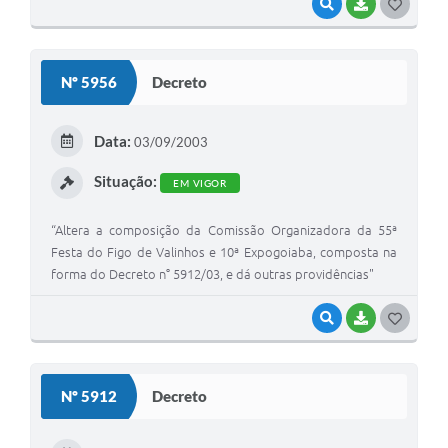
VISUALIZAR
BAIXAR
G
O
S
Nº 5956
Decreto
T
E
Data:
03/09/2003
I
Situação:
EM VIGOR
“Altera a composição da Comissão Organizadora da 55ª
Festa do Figo de Valinhos e 10ª Expogoiaba, composta na
forma do Decreto n° 5912/03, e dá outras providências"
VISUALIZAR
BAIXAR
G
O
S
Nº 5912
Decreto
T
E