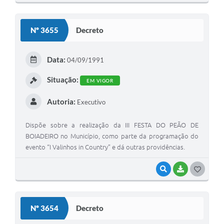
O
S
Nº 3655
Decreto
T
E
Data:
04/09/1991
I
Situação:
EM VIGOR
Autoria:
Executivo
Dispõe sobre a realização da III FESTA DO PEÃO DE
BOIADEIRO no Município, como parte da programação do
evento “I Valinhos in Country” e dá outras providências.
VISUALIZAR
BAIXAR
G
O
S
Nº 3654
Decreto
T