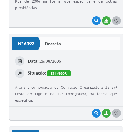
Rua de 2006 na forma que especifica e dá outras
providências.
VISUALIZAR
BAIXAR
G
O
S
Nº 6393
Decreto
T
E
Data:
26/08/2005
I
Situação:
EM VIGOR
Altera a composição da Comissão Organizadora da 57ª
Festa do Figo e da 12ª Expogoiaba, na forma que
especifica.
VISUALIZAR
BAIXAR
G
O
S