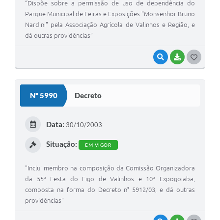
“Dispõe sobre a permissão de uso de dependência do
Parque Municipal de Feiras e Exposições "Monsenhor Bruno
Nardini" pela Associação Agrícola de Valinhos e Região, e
dá outras providências”
VISUALIZAR
BAIXAR
G
O
S
Nº 5990
Decreto
T
E
Data:
30/10/2003
I
Situação:
EM VIGOR
"Inclui membro na composição da Comissão Organizadora
da 55ª Festa do Figo de Valinhos e 10ª Expogoiaba,
composta na forma do Decreto n° 5912/03, e dá outras
providências"