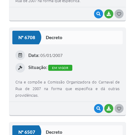
Rua de 2007 na forma que especifica.
VISUALIZAR
BAIXAR
G
O
S
Nº 6708
Decreto
T
E
Data:
05/01/2007
I
Situação:
EM VIGOR
Cria e compõe a Comissão Organizadora do Carnaval de
Rua de 2007 na forma que especifica e dá outras
providências.
VISUALIZAR
BAIXAR
G
O
S
Nº 6507
Decreto