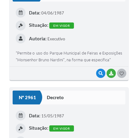
E
Data:
04/06/1987
I
Situação:
EM VIGOR
Autoria:
Executivo
“Permite o uso do Parque Municipal de Feiras e Exposições
“Monsenhor Bruno Nardini”, na forma que especifica”
VISUALIZAR
BAIXAR
G
O
S
Nº 2961
Decreto
T
E
Data:
15/05/1987
I
Situação:
EM VIGOR