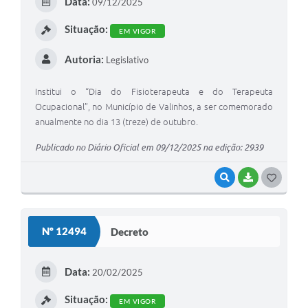
Data:
09/12/2025
I
A Prefeitura
Situação:
EM VIGOR
Enquete
Autoria:
Legislativo
Jornal
Institui o “Dia do Fisioterapeuta e do Terapeuta
Agenda
Ocupacional”, no Município de Valinhos, a ser comemorado
anualmente no dia 13 (treze) de outubro.
SIC
Publicado no Diário Oficial em 09/12/2025 na edição: 2939
Contato
VISUALIZAR
BAIXAR
G
O
S
Nº 12494
Decreto
T
E
Data:
20/02/2025
I
Situação:
EM VIGOR