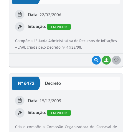
T
E
Data:
22/02/2006
I
Situação:
EM VIGOR
Compõe a 1ª Junta Administrativa de Recursos de Infrações
– JARI, criada pelo Decreto nº 4.923/98.
VISUALIZAR
BAIXAR
G
O
S
Nº 6472
Decreto
T
E
Data:
19/12/2005
I
Situação:
EM VIGOR
Cria e compõe a Comissão Organizadora do Carnaval de