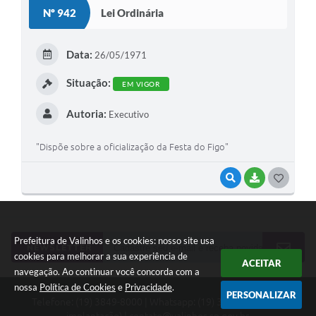
S
Nº 942
Lei Ordinária
T
E
Data:
26/05/1971
I
Situação:
EM VIGOR
Autoria:
Executivo
"Dispõe sobre a oficialização da Festa do Figo"
VISUALIZAR
BAIXAR
G
O
S
Prefeitura de Valinhos e os cookies: nosso site usa
T
NEWSLETTER
cookies para melhorar a sua experiência de
ACEITAR
E
navegação. Ao continuar você concorda com a
nossa
Política de Cookies
e
Privacidade
.
I
PERSONALIZAR
Telefone: (19) 3849-8000 | Whatsapp: (19) 3859-7500 (em