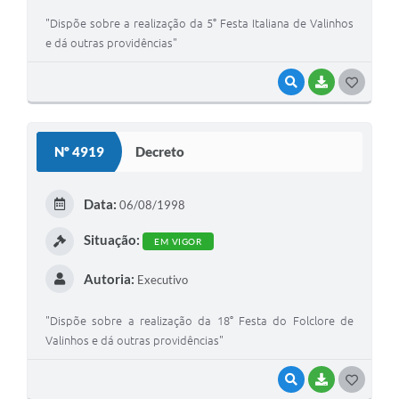
"Dispõe sobre a realização da 5° Festa Italiana de Valinhos
e dá outras providências"
VISUALIZAR
BAIXAR
G
O
S
Nº 4919
Decreto
T
E
Data:
06/08/1998
I
Situação:
EM VIGOR
Autoria:
Executivo
"Dispõe sobre a realização da 18° Festa do Folclore de
Valinhos e dá outras providências"
VISUALIZAR
BAIXAR
G