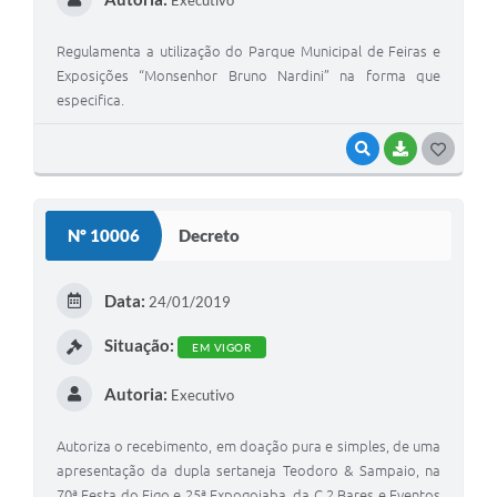
Regulamenta a utilização do Parque Municipal de Feiras e
Exposições “Monsenhor Bruno Nardini” na forma que
especifica.
VISUALIZAR
BAIXAR
G
O
S
Nº 10006
Decreto
T
E
Data:
24/01/2019
I
Situação:
EM VIGOR
Autoria:
Executivo
Autoriza o recebimento, em doação pura e simples, de uma
apresentação da dupla sertaneja Teodoro & Sampaio, na
70ª Festa do Figo e 25ª Expogoiaba, da C 2 Bares e Eventos