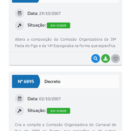
T
E
Data:
29/10/2007
I
Situação:
EM VIGOR
Altera a composição da Comissão Organizadora da 59ª
Festa do Figo e da 14ª Expogoiaba na forma que especifica.
VISUALIZAR
BAIXAR
G
O
S
Nº 6895
Decreto
T
E
Data:
02/10/2007
I
Situação:
EM VIGOR
Cria e compõe a Comissão Organizadora do Carnaval de
Rua de 2008 na forma que especifica e dá outras