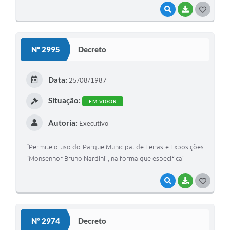
VISUALIZAR
BAIXAR
G
O
S
Nº 2995
Decreto
T
E
Data:
25/08/1987
I
Situação:
EM VIGOR
Autoria:
Executivo
“Permite o uso do Parque Municipal de Feiras e Exposições
“Monsenhor Bruno Nardini”, na forma que especifica”
VISUALIZAR
BAIXAR
G
O
S
Nº 2974
Decreto
T