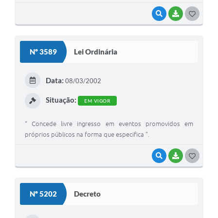
VISUALIZAR
BAIXAR
G
O
S
Nº 3589
Lei Ordinária
T
E
Data:
08/03/2002
I
Situação:
EM VIGOR
“ Concede livre ingresso em eventos promovidos em
próprios públicos na forma que especifica ”.
VISUALIZAR
BAIXAR
G
O
S
Nº 5202
Decreto
T
E