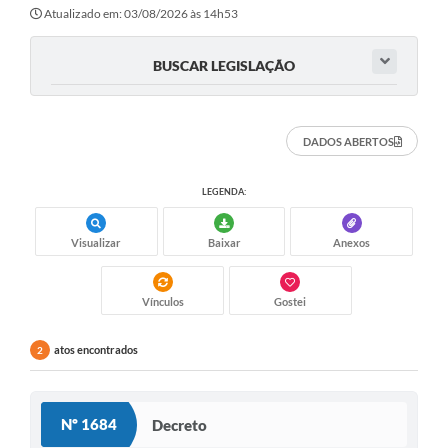
Secretarias
Atualizado em: 03/08/2026 às 14h53
Atos Oficiais
BUSCAR LEGISLAÇÃO
Legislação
Transparência
DADOS ABERTOS
Programa Famílias Fortes
LEGENDA:
Notícias
Visualizar
Baixar
Anexos
Contratação de estagiário - estudante de Direito -
Procuradoria do Município de Valinhos
Vagas de emprego no PAT Valinhos
Vínculos
Gostei
Contratos
atos encontrados
2
Galeria de Fotos
Audiências Públicas
Nº 1684
Decreto