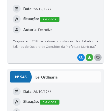
Arquivos para Download
Data:
23/12/1977
Carta de Serviços
Situação:
EM VIGOR
Turismo
Autoria:
Executivo
Obras
Galeria de Vídeos
“Majora em 20% os valores constantes das Tabelas de
Salários do Quadro de Operários da Prefeitura Municipal”
Conselhos Municipais
VISUALIZAR
BAIXAR
G
Projetos
O
Contas Públicas
S
Nº 545
Lei Ordinária
Editais
T
E
Links
Data:
26/10/1966
I
Serviços Online
Situação:
EM VIGOR
Telefones Úteis