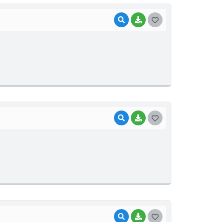
VISUALIZAR
BAIXAR
G
O
S
T
E
I
VISUALIZAR
BAIXAR
G
O
S
T
E
I
VISUALIZAR
BAIXAR
G