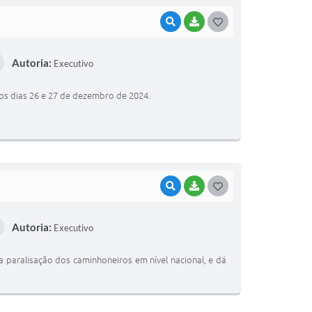
VISUALIZAR
BAIXAR
G
O
Autoria:
Executivo
S
T
 nos dias 26 e 27 de dezembro de 2024.
E
I
VISUALIZAR
BAIXAR
G
O
Autoria:
Executivo
S
T
a paralisação dos caminhoneiros em nível nacional, e dá
E
I