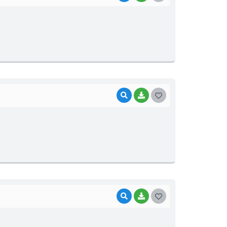
O
S
T
E
I
VISUALIZAR
BAIXAR
G
O
S
T
E
I
VISUALIZAR
BAIXAR
G
O