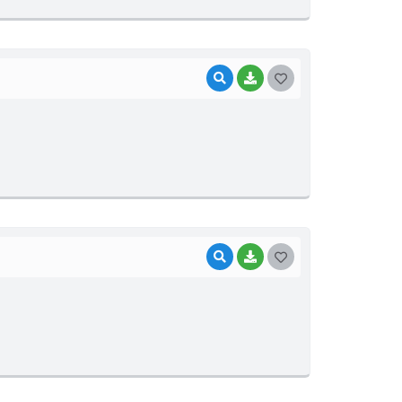
E
I
VISUALIZAR
BAIXAR
G
O
S
T
E
I
VISUALIZAR
BAIXAR
G
O
S
T
E
I