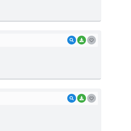
S
T
E
I
VISUALIZAR
BAIXAR
G
O
S
T
E
I
VISUALIZAR
BAIXAR
G
O
S
T