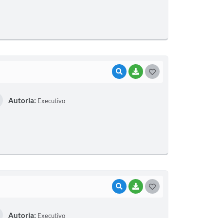
T
E
I
VISUALIZAR
BAIXAR
G
O
Autoria:
Executivo
S
T
E
I
VISUALIZAR
BAIXAR
G
O
Autoria:
Executivo
S