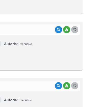
E
I
VISUALIZAR
BAIXAR
G
O
Autoria:
Executivo
S
T
E
I
VISUALIZAR
BAIXAR
G
O
Autoria:
Executivo
S