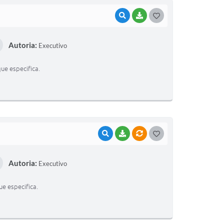
VISUALIZAR
BAIXAR
G
O
Autoria:
Executivo
S
T
ue especifica.
E
I
VISUALIZAR
BAIXAR
VÍNCULOS
G
O
Autoria:
Executivo
S
T
e especifica.
E
I