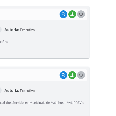
VISUALIZAR
BAIXAR
G
O
Autoria:
Executivo
S
T
ifica.
E
I
VISUALIZAR
BAIXAR
G
O
Autoria:
Executivo
S
T
ial dos Servidores Municipais de Valinhos – VALIPREV e
E
I