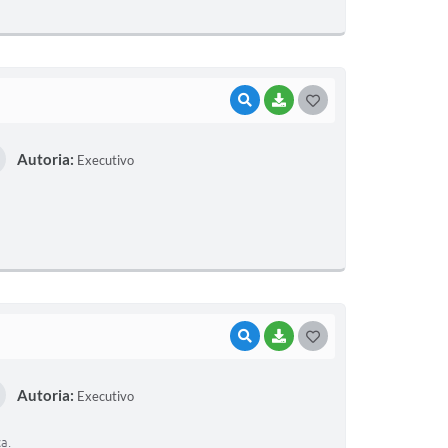
VISUALIZAR
BAIXAR
G
O
Autoria:
Executivo
S
T
E
I
VISUALIZAR
BAIXAR
G
O
Autoria:
Executivo
S
T
a.