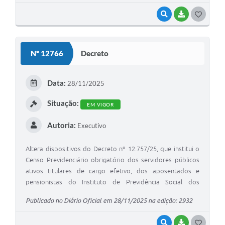
VISUALIZAR
BAIXAR
G
O
S
Nº 12766
Decreto
T
E
Data:
28/11/2025
I
Situação:
EM VIGOR
Autoria:
Executivo
Altera dispositivos do Decreto nº 12.757/25, que institui o
Censo Previdenciário obrigatório dos servidores públicos
ativos titulares de cargo efetivo, dos aposentados e
pensionistas do Instituto de Previdência Social dos
Servidores Municipais de Valinhos – VALIPREV.
Publicado no Diário Oficial em 28/11/2025 na edição: 2932
VISUALIZAR
BAIXAR
G