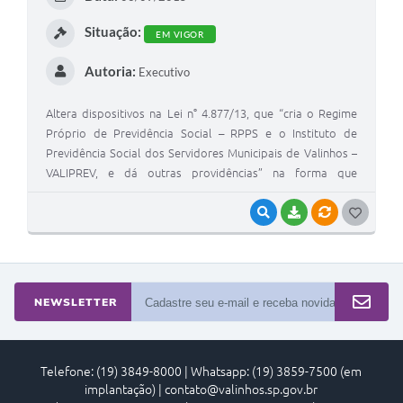
I
Situação:
EM VIGOR
Autoria:
Executivo
Altera dispositivos na Lei n° 4.877/13, que “cria o Regime
Próprio de Previdência Social – RPPS e o Instituto de
Previdência Social dos Servidores Municipais de Valinhos –
VALIPREV, e dá outras providências” na forma que
especifica.
VISUALIZAR
BAIXAR
VÍNCULOS
G
O
S
T
NEWSLETTER
E
I
Telefone: (19) 3849-8000 | Whatsapp: (19) 3859-7500 (em
implantação) | contato@valinhos.sp.gov.br