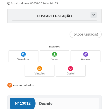
Secretarias
Atualizado em: 03/08/2026 às 14h53
Atos Oficiais
BUSCAR LEGISLAÇÃO
Legislação
Transparência
DADOS ABERTOS
Programa Famílias Fortes
LEGENDA:
Notícias
Visualizar
Baixar
Anexos
Contratação de estagiário - estudante de Direito -
Procuradoria do Município de Valinhos
Vagas de emprego no PAT Valinhos
Vínculos
Gostei
Contratos
atos encontrados
33
Galeria de Fotos
Audiências Públicas
Nº 13012
Decreto