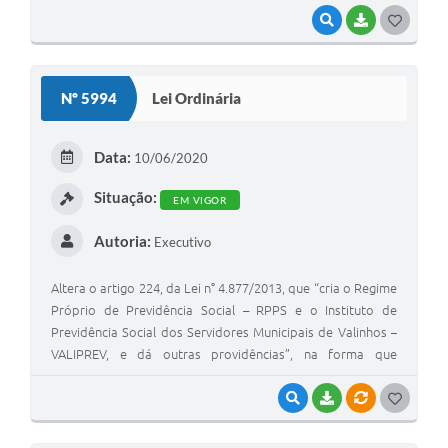
VISUALIZAR
BAIXAR
G
O
S
Nº 5994
Lei Ordinária
T
E
Data:
10/06/2020
I
Situação:
EM VIGOR
Autoria:
Executivo
Altera o artigo 224, da Lei n° 4.877/2013, que “cria o Regime
Próprio de Previdência Social – RPPS e o Instituto de
Previdência Social dos Servidores Municipais de Valinhos –
VALIPREV, e dá outras providências”, na forma que
especifica.
VISUALIZAR
BAIXAR
VÍNCULOS
G
O