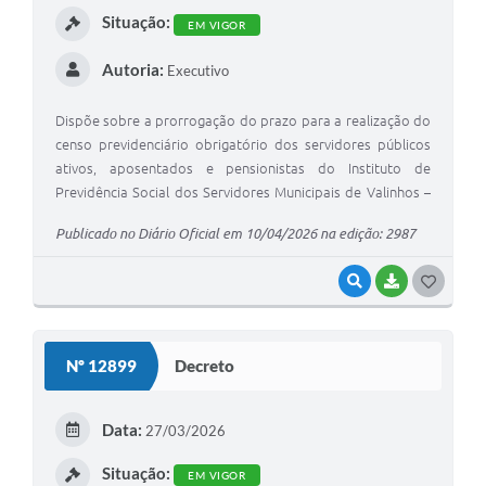
Situação:
EM VIGOR
A Prefeitura
Autoria:
Executivo
Enquete
Jornal
Dispõe sobre a prorrogação do prazo para a realização do
censo previdenciário obrigatório dos servidores públicos
Agenda
ativos, aposentados e pensionistas do Instituto de
Previdência Social dos Servidores Municipais de Valinhos –
SIC
VALIPREV, e dá outras providências.
Publicado no Diário Oficial em 10/04/2026 na edição: 2987
Contato
VISUALIZAR
BAIXAR
G
O
S
Nº 12899
Decreto
T
E
Data:
27/03/2026
I
Situação:
EM VIGOR