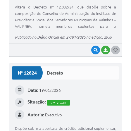
Altera o Decreto nº 12.032/24, que dispõe sobre a
composição do Conselho de Administração do Instituto de
Previdência Social dos Servidores Municipais de Valinhos –
VALIPREV, nomeia membros suplentes para o
preenchimento de vagas decorrentes de vacância, para o
Publicado no Diário Oficial em 27/01/2026 na edição: 2959
triênio 2024/2027 e dá outras providências.
VISUALIZAR
BAIXAR
G
O
S
Nº 12824
Decreto
T
E
Data:
19/01/2026
I
Situação:
EM VIGOR
Autoria:
Executivo
Dispõe sobre a abertura de crédito adicional suplementar,