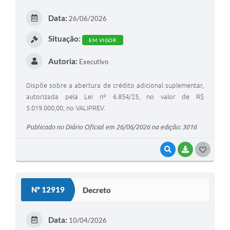
Arquivos para Download
Data:
26/06/2026
Carta de Serviços
Situação:
EM VIGOR
Turismo
Autoria:
Executivo
Obras
Galeria de Vídeos
Dispõe sobre a abertura de crédito adicional suplementar,
autorizada pela Lei nº 6.854/25, no valor de R$
Conselhos Municipais
5.019.000,00, no VALIPREV.
Projetos
Publicado no Diário Oficial em 26/06/2026 na edição: 3016
Contas Públicas
VISUALIZAR
BAIXAR
G
Editais
O
S
Links
Nº 12919
Decreto
T
Serviços Online
E
Data:
10/04/2026
Telefones Úteis
I