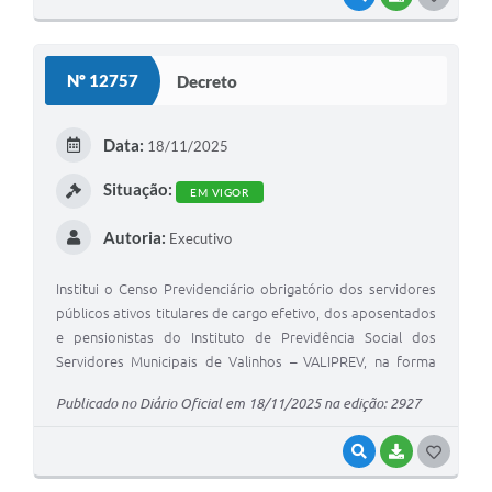
O
S
Nº 12757
Decreto
T
E
Data:
18/11/2025
I
Situação:
EM VIGOR
Autoria:
Executivo
Institui o Censo Previdenciário obrigatório dos servidores
públicos ativos titulares de cargo efetivo, dos aposentados
e pensionistas do Instituto de Previdência Social dos
Servidores Municipais de Valinhos – VALIPREV, na forma
que especifica.
Publicado no Diário Oficial em 18/11/2025 na edição: 2927
VISUALIZAR
BAIXAR
G
O