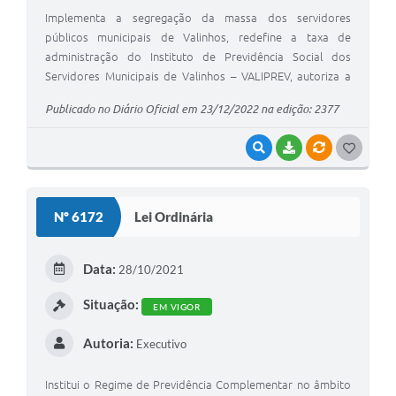
Implementa a segregação da massa dos servidores
públicos municipais de Valinhos, redefine a taxa de
administração do Instituto de Previdência Social dos
Servidores Municipais de Valinhos – VALIPREV, autoriza a
concessão de empréstimos pelo VALIPREV, e dá outras
Publicado no Diário Oficial em 23/12/2022 na edição: 2377
providências.
VISUALIZAR
BAIXAR
VÍNCULOS
G
O
S
Nº 6172
Lei Ordinária
T
E
Data:
28/10/2021
I
Situação:
EM VIGOR
Autoria:
Executivo
Institui o Regime de Previdência Complementar no âmbito