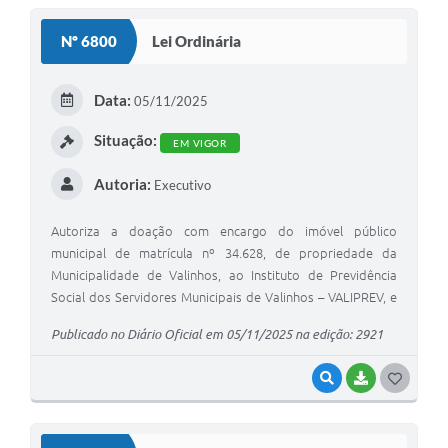
S
Nº 6800
Lei Ordinária
T
E
Data:
05/11/2025
I
Situação:
EM VIGOR
Autoria:
Executivo
Autoriza a doação com encargo do imóvel público
municipal de matrícula nº 34.628, de propriedade da
Municipalidade de Valinhos, ao Instituto de Previdência
Social dos Servidores Municipais de Valinhos – VALIPREV, e
dá outras providências.
Publicado no Diário Oficial em 05/11/2025 na edição: 2921
VISUALIZAR
BAIXAR
G
O
S