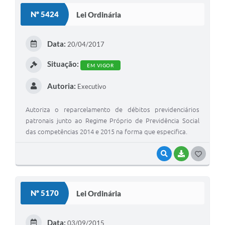
S
Nº 5424
Lei Ordinária
T
E
Data:
20/04/2017
I
Situação:
EM VIGOR
Autoria:
Executivo
Autoriza o reparcelamento de débitos previdenciários
patronais junto ao Regime Próprio de Previdência Social
das competências 2014 e 2015 na forma que especifica.
VISUALIZAR
BAIXAR
G
O
S
Nº 5170
Lei Ordinária
T
E
Data:
03/09/2015