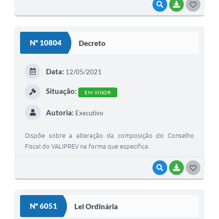
VISUALIZAR
BAIXAR
G
O
S
Nº 10804
Decreto
T
E
Data:
12/05/2021
I
Situação:
EM VIGOR
Autoria:
Executivo
Dispõe sobre a alteração da composição do Conselho
Fiscal do VALIPREV na forma que especifica.
VISUALIZAR
BAIXAR
G
O
S
Nº 6051
Lei Ordinária
T