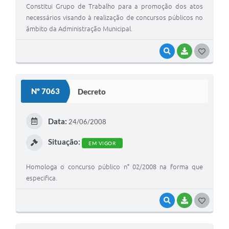
Constitui Grupo de Trabalho para a promoção dos atos
necessários visando à realização de concursos públicos no
âmbito da Administração Municipal.
VISUALIZAR
BAIXAR
G
O
S
Nº 7063
Decreto
T
E
Data:
24/06/2008
I
Situação:
EM VIGOR
Homologa o concurso público n° 02/2008 na forma que
especifica.
VISUALIZAR
BAIXAR
G
O