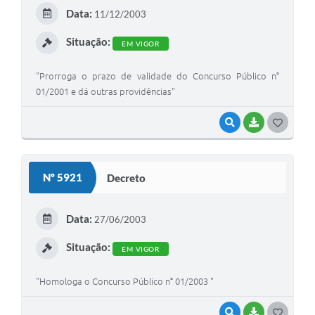
E
Data:
11/12/2003
I
Situação:
EM VIGOR
"Prorroga o prazo de validade do Concurso Público n°
01/2001 e dá outras providências"
VISUALIZAR
BAIXAR
G
O
S
Nº 5921
Decreto
T
E
Data:
27/06/2003
I
Situação:
EM VIGOR
"Homologa o Concurso Público n° 01/2003 "
VISUALIZAR
BAIXAR
G