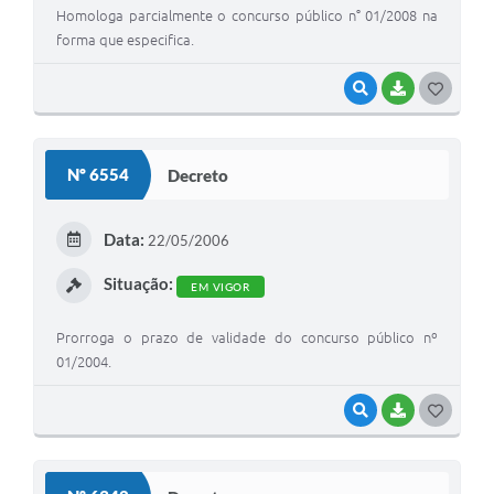
Homologa parcialmente o concurso público n° 01/2008 na
forma que especifica.
VISUALIZAR
BAIXAR
G
O
S
Nº 6554
Decreto
T
E
Data:
22/05/2006
I
Situação:
EM VIGOR
Prorroga o prazo de validade do concurso público nº
01/2004.
VISUALIZAR
BAIXAR
G
O
S