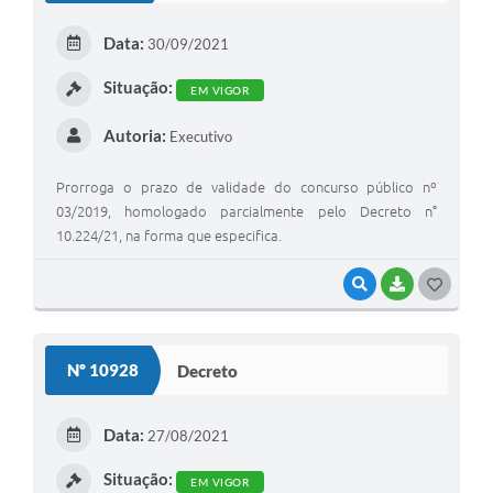
E
Data:
30/09/2021
I
Situação:
EM VIGOR
Autoria:
Executivo
Prorroga o prazo de validade do concurso público nº
03/2019, homologado parcialmente pelo Decreto n°
10.224/21, na forma que especifica.
VISUALIZAR
BAIXAR
G
O
S
Nº 10928
Decreto
T
E
Data:
27/08/2021
I
Situação:
EM VIGOR