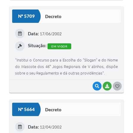
O
S
Nº 5709
Decreto
T
E
Data:
17/06/2002
I
Situação:
EM VIGOR
"Institui o Concurso para a Escolha do "Slogan" e do Nome
do Mascote dos 46° Jogos Regionais de V alinhos, dispõe
sobre o seu Regulamento e dá outras providências".
VISUALIZAR
BAIXAR
G
O
S
Nº 5664
Decreto
T
E
Data:
12/04/2002
I