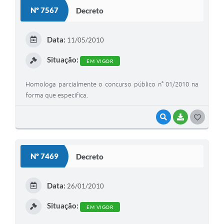
S
Nº 7567
Decreto
T
E
Data:
11/05/2010
I
Situação:
EM VIGOR
Homologa parcialmente o concurso público n° 01/2010 na
forma que especifica.
VISUALIZAR
BAIXAR
G
O
S
Nº 7469
Decreto
T
E
Data:
26/01/2010
I
Situação:
EM VIGOR