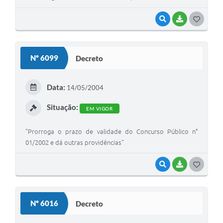
VISUALIZAR
BAIXAR
G
O
S
Nº 6099
Decreto
T
E
Data:
14/05/2004
I
Situação:
EM VIGOR
"Prorroga o prazo de validade do Concurso Público n°
01/2002 e dá outras providências"
VISUALIZAR
BAIXAR
G
O
S
Nº 6016
Decreto
T