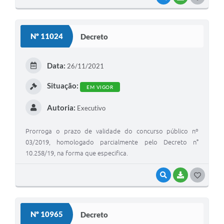
O
S
Nº 11024
Decreto
T
E
Data:
26/11/2021
I
Situação:
EM VIGOR
Autoria:
Executivo
Prorroga o prazo de validade do concurso público nº
03/2019, homologado parcialmente pelo Decreto n°
10.258/19, na forma que especifica.
VISUALIZAR
BAIXAR
G
O
S
Nº 10965
Decreto
T