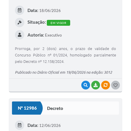
Arquivos para Download
Data:
18/06/2026
Carta de Serviços
Situação:
EM VIGOR
Turismo
Autoria:
Executivo
Obras
Galeria de Vídeos
Prorroga, por 2 (dois) anos, o prazo de validade do
Concurso Público nº 01/2024, homologado parcialmente
Conselhos Municipais
pelo Decreto nº 12.158/2024.
Projetos
Publicado no Diário Oficial em 19/06/2026 na edição: 3012
Contas Públicas
VISUALIZAR
BAIXAR
VÍNCULOS
G
Editais
O
S
Links
Nº 12986
Decreto
T
Serviços Online
E
Data:
12/06/2026
Telefones Úteis
I