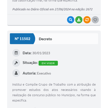
sua classificação final, na forma que especifica.
Publicado no Diário Oficial em 27/06/2024 na edição: 2672
VISUALIZAR
BAIXAR
VÍNCULOS
G
O
S
Nº 11502
Decreto
T
E
Data:
30/01/2023
I
Situação:
EM VIGOR
Autoria:
Executivo
Institui e Compõe Grupo de Trabalho com a atribuição de
promover estudos dos atos necessários visando à
realização de concurso público no Município, na forma que
especifica.