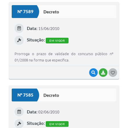
S
Nº 7589
Decreto
T
E
Data:
15/06/2010
I
Situação:
EM VIGOR
Prorroga o prazo de validade do concurso público nº
01/2008 na forma que especifica.
VISUALIZAR
BAIXAR
G
O
S
Nº 7585
Decreto
T
E
Data:
02/06/2010
I
Situação:
EM VIGOR