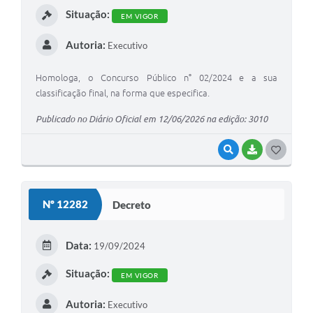
Situação:
EM VIGOR
A Prefeitura
Autoria:
Executivo
Enquete
Jornal
Homologa, o Concurso Público n° 02/2024 e a sua
classificação final, na forma que especifica.
Agenda
Publicado no Diário Oficial em 12/06/2026 na edição: 3010
SIC
VISUALIZAR
BAIXAR
G
Contato
O
S
Nº 12282
Decreto
T
E
Data:
19/09/2024
I
Situação:
EM VIGOR
Autoria:
Executivo