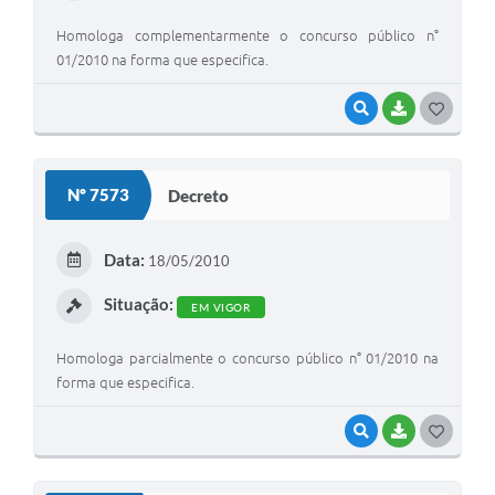
Homologa complementarmente o concurso público n°
01/2010 na forma que especifica.
VISUALIZAR
BAIXAR
G
O
S
Nº 7573
Decreto
T
E
Data:
18/05/2010
I
Situação:
EM VIGOR
Homologa parcialmente o concurso público n° 01/2010 na
forma que especifica.
VISUALIZAR
BAIXAR
G
O