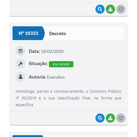
VISUALIZAR
BAIXAR
G
O
S
Nº 10331
Decreto
T
E
Data:
18/02/2020
I
Situação:
EM VIGOR
Autoria:
Executivo
Homologa, parcial e conclusivamente, o Concurso Público
n° 03/2019 e a sua classificação final, na forma que
especifica.
VISUALIZAR
BAIXAR
G
O