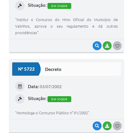
Situação:
EM VIGOR
“Institui o Concurso do Hino Oficial do Município de
Valinhos, aprova o seu regulamento e dá outras
providências”
VISUALIZAR
BAIXAR
G
O
S
Nº 5722
Decreto
T
E
Data:
03/07/2002
I
Situação:
EM VIGOR
"Homologa o Concurso Público n° 01/2002".
VISUALIZAR
BAIXAR
G