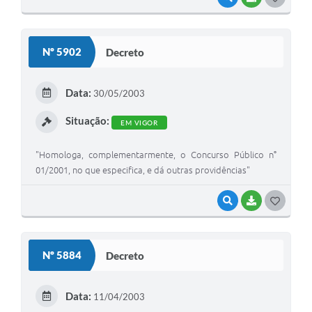
O
S
Nº 5902
Decreto
T
E
Data:
30/05/2003
I
Situação:
EM VIGOR
"Homologa, complementarmente, o Concurso Público n°
01/2001, no que especifica, e dá outras providências"
VISUALIZAR
BAIXAR
G
O
S
Nº 5884
Decreto
T
E
Data:
11/04/2003
I