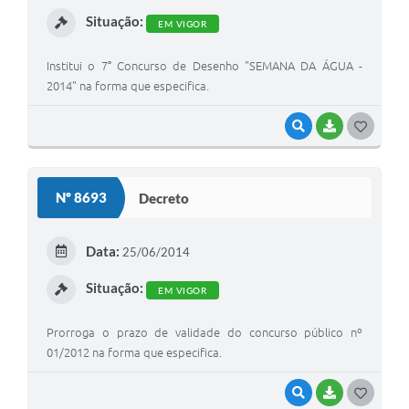
I
Situação:
EM VIGOR
Institui o 7° Concurso de Desenho "SEMANA DA ÁGUA -
2014" na forma que especifica.
VISUALIZAR
BAIXAR
G
O
S
Nº 8693
Decreto
T
E
Data:
25/06/2014
I
Situação:
EM VIGOR
Prorroga o prazo de validade do concurso público nº
01/2012 na forma que especifica.
VISUALIZAR
BAIXAR
G