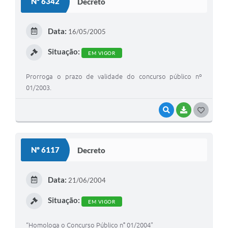
Nº 6342
Decreto
T
E
Data:
16/05/2005
I
Situação:
EM VIGOR
Prorroga o prazo de validade do concurso público nº
01/2003.
VISUALIZAR
BAIXAR
G
O
S
Nº 6117
Decreto
T
E
Data:
21/06/2004
I
Situação:
EM VIGOR
“Homologa o Concurso Público n° 01/2004"