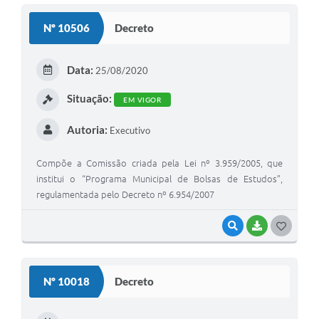
S
Nº 10506
Decreto
T
E
Data:
25/08/2020
I
Situação:
EM VIGOR
Autoria:
Executivo
Compõe a Comissão criada pela Lei nº 3.959/2005, que
institui o “Programa Municipal de Bolsas de Estudos”,
regulamentada pelo Decreto nº 6.954/2007
VISUALIZAR
BAIXAR
G
O
S
Nº 10018
Decreto
T
E