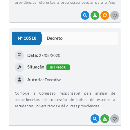
providências referentes à progressão escolar para o Ano
Letivo de 2021.
VISUALIZAR
BAIXAR
VÍNCULOS
G
O
S
Nº 10518
Decreto
T
E
Data:
27/08/2020
I
Situação:
EM VIGOR
Autoria:
Executivo
Compõe a Comissão responsável pela análise de
requerimentos de concessão de bolsas de estudos a
estudantes universitários e dá outras providências
VISUALIZAR
BAIXAR
G
O