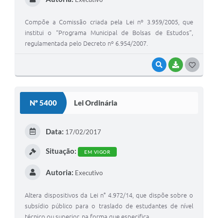
Compõe a Comissão criada pela Lei nº 3.959/2005, que
institui o “Programa Municipal de Bolsas de Estudos”,
regulamentada pelo Decreto nº 6.954/2007.
VISUALIZAR
BAIXAR
G
O
S
Nº 5400
Lei Ordinária
T
E
Data:
17/02/2017
I
Situação:
EM VIGOR
Autoria:
Executivo
Altera dispositivos da Lei n° 4.972/14, que dispõe sobre o
subsídio público para o traslado de estudantes de nível
técnico ou superior, na forma que especifica.