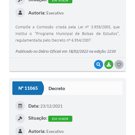
EM VIGOR
A Prefeitura
Autoria:
Executivo
Enquete
Compõe a Comissão criada pela Lei nº 3.959/2005, que
Jornal
institui o “Programa Municipal de Bolsas de Estudos”,
regulamentada pelo Decreto nº 6.954/2007.
Agenda
Publicado no Diário Oficial em 18/02/2022 na edição: 2230
SIC
VISUALIZAR
BAIXAR
G
Contato
O
S
Nº 11065
Decreto
T
E
Data:
23/12/2021
I
Situação:
EM VIGOR
Autoria:
Executivo