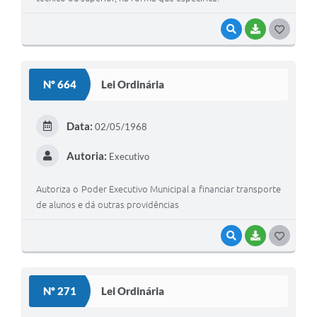
VISUALIZAR
BAIXAR
G
O
S
Nº 664
Lei Ordinária
T
E
Data:
02/05/1968
I
Autoria:
Executivo
Autoriza o Poder Executivo Municipal a financiar transporte
de alunos e dá outras providências
VISUALIZAR
BAIXAR
G
O
S
Nº 271
Lei Ordinária
T