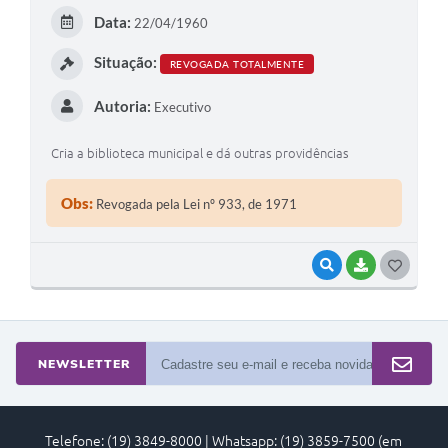
E
Data:
22/04/1960
I
Situação:
REVOGADA TOTALMENTE
Autoria:
Executivo
Cria a biblioteca municipal e dá outras providências
Obs:
Revogada pela Lei nº 933, de 1971
VISUALIZAR
BAIXAR
G
O
S
T
NEWSLETTER
E
I
Telefone: (19) 3849-8000 | Whatsapp: (19) 3859-7500 (em