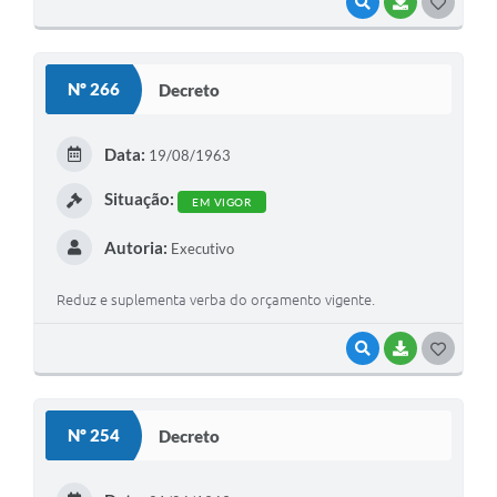
VISUALIZAR
BAIXAR
G
O
S
Nº 266
Decreto
T
E
Data:
19/08/1963
I
Situação:
EM VIGOR
Autoria:
Executivo
Reduz e suplementa verba do orçamento vigente.
VISUALIZAR
BAIXAR
G
O
S
Nº 254
Decreto
T
E