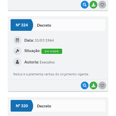
VISUALIZAR
BAIXAR
G
O
S
Nº 324
Decreto
T
E
Data:
31/07/1964
I
Situação:
EM VIGOR
Autoria:
Executivo
Reduz e suplementa verbas do orçamento vigente.
VISUALIZAR
BAIXAR
G
O
S
Nº 320
Decreto
T