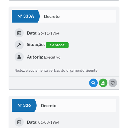
O
S
Nº 333A
Decreto
T
E
Data:
26/11/1964
I
Situação:
EM VIGOR
Autoria:
Executivo
Reduz e suplementa verbas do orçamento vigente.
VISUALIZAR
BAIXAR
G
O
S
Nº 326
Decreto
T
E
Data:
01/08/1964
I