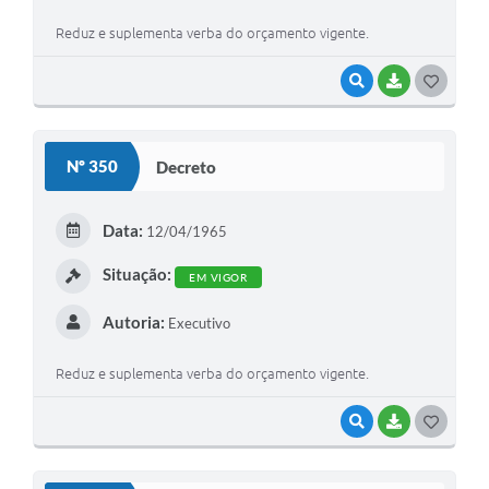
A Prefeitura
Reduz e suplementa verba do orçamento vigente.
Enquete
VISUALIZAR
BAIXAR
G
O
Jornal
S
Agenda
Nº 350
Decreto
T
SIC
E
Data:
12/04/1965
Contato
I
Situação:
EM VIGOR
Autoria:
Executivo
Reduz e suplementa verba do orçamento vigente.
VISUALIZAR
BAIXAR
G
O