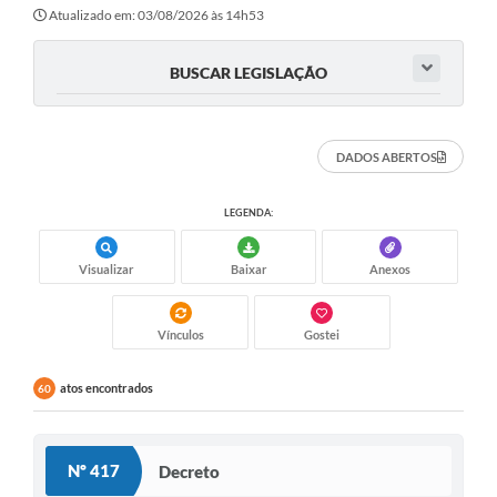
Secretarias
Atualizado em: 03/08/2026 às 14h53
Atos Oficiais
BUSCAR LEGISLAÇÃO
Legislação
Transparência
DADOS ABERTOS
Programa Famílias Fortes
LEGENDA:
Notícias
Visualizar
Baixar
Anexos
Contratação de estagiário - estudante de Direito -
Procuradoria do Município de Valinhos
Vagas de emprego no PAT Valinhos
Vínculos
Gostei
Contratos
atos encontrados
60
Galeria de Fotos
Audiências Públicas
Nº 417
Decreto