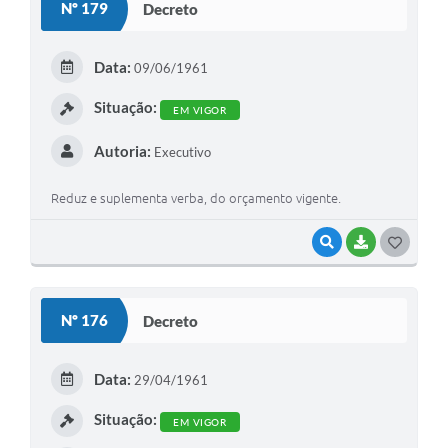
Nº 179
Decreto
T
E
Data:
09/06/1961
I
Situação:
EM VIGOR
Autoria:
Executivo
Reduz e suplementa verba, do orçamento vigente.
VISUALIZAR
BAIXAR
G
O
S
Nº 176
Decreto
T
E
Data:
29/04/1961
I
Situação:
EM VIGOR