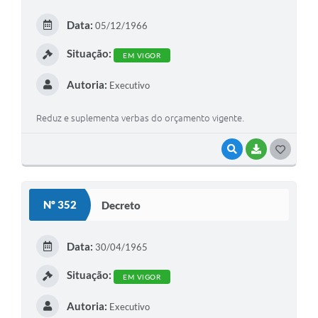
Arquivos para Download
Data:
05/12/1966
Carta de Serviços
Situação:
EM VIGOR
Turismo
Autoria:
Executivo
Obras
Galeria de Vídeos
Reduz e suplementa verbas do orçamento vigente.
Conselhos Municipais
VISUALIZAR
BAIXAR
G
Projetos
O
S
Contas Públicas
Nº 352
Decreto
T
Editais
E
Data:
30/04/1965
Links
I
Situação:
EM VIGOR
Serviços Online
Autoria:
Executivo
Telefones Úteis