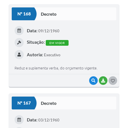
O
S
Nº 168
Decreto
T
E
Data:
09/12/1960
I
Situação:
EM VIGOR
Autoria:
Executivo
Reduz e suplementa verba, do orçamento vigente.
VISUALIZAR
BAIXAR
G
O
S
Nº 167
Decreto
T
E
Data:
03/12/1960
I