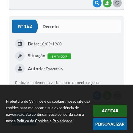
VISUALIZAR
BAIXAR
G
O
S
Nº 162
Decreto
T
E
Data:
10/09/1960
I
Situação:
EM VIGOR
Autoria:
Executivo
Reduz e suplementa verba, do orçamento vigente.
VISUALIZAR
BAIXAR
G
Prefeitura de Valinhos e os cookies: nosso site usa
O
cookies para melhorar a sua experiência de
ACEITAR
navegação. Ao continuar você concorda com a
S
Nº 155
Decreto
nossa
Política de Cookies
e
Privacidade
.
T
PERSONALIZAR
E