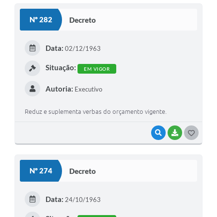
S
Nº 282
Decreto
T
E
Data:
02/12/1963
I
Situação:
EM VIGOR
Autoria:
Executivo
Reduz e suplementa verbas do orçamento vigente.
VISUALIZAR
BAIXAR
G
O
S
Nº 274
Decreto
T
E
Data:
24/10/1963
I