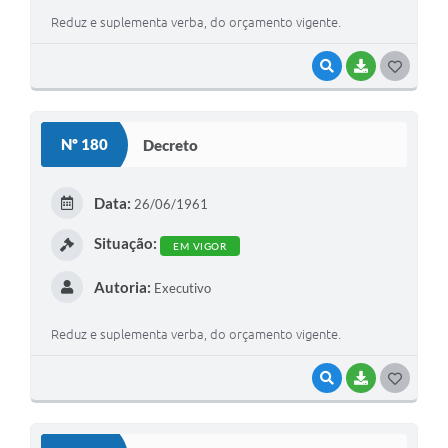
Reduz e suplementa verba, do orçamento vigente.
VISUALIZAR
BAIXAR
G
O
S
Nº 180
Decreto
T
E
Data:
26/06/1961
I
Situação:
EM VIGOR
Autoria:
Executivo
Reduz e suplementa verba, do orçamento vigente.
VISUALIZAR
BAIXAR
G
O
S