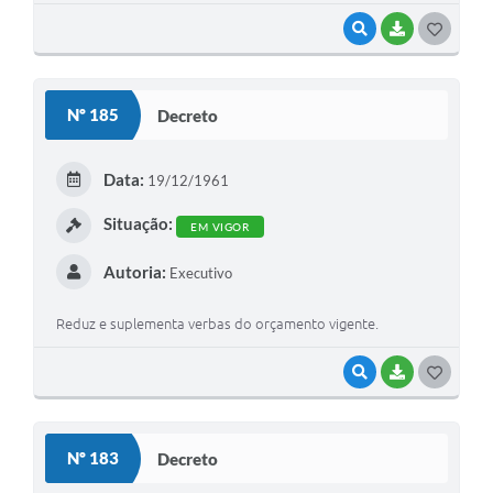
VISUALIZAR
BAIXAR
G
O
S
Nº 185
Decreto
T
E
Data:
19/12/1961
I
Situação:
EM VIGOR
Autoria:
Executivo
Reduz e suplementa verbas do orçamento vigente.
VISUALIZAR
BAIXAR
G
O
S
Nº 183
Decreto
T