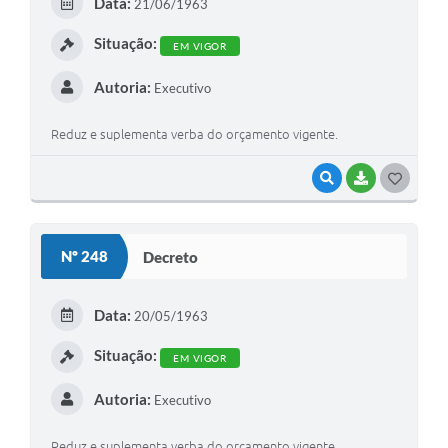
Data:
21/06/1963
I
Situação:
EM VIGOR
Autoria:
Executivo
Reduz e suplementa verba do orçamento vigente.
VISUALIZAR
BAIXAR
G
O
S
Nº 248
Decreto
T
E
Data:
20/05/1963
I
Situação:
EM VIGOR
Autoria:
Executivo
Reduz e suplementa verba do orçamento vigente.