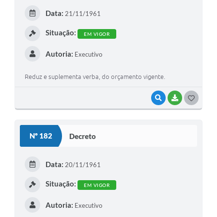
E
Data:
21/11/1961
I
Situação:
EM VIGOR
Autoria:
Executivo
Reduz e suplementa verba, do orçamento vigente.
VISUALIZAR
BAIXAR
G
O
S
Nº 182
Decreto
T
E
Data:
20/11/1961
I
Situação:
EM VIGOR
Autoria:
Executivo