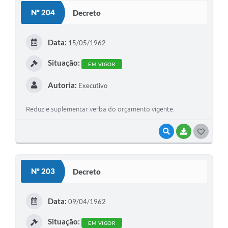
S
Nº 204
Decreto
T
E
Data:
15/05/1962
I
Situação:
EM VIGOR
Autoria:
Executivo
Reduz e suplementar verba do orçamento vigente.
VISUALIZAR
BAIXAR
G
O
S
Nº 203
Decreto
T
E
Data:
09/04/1962
I
Situação:
EM VIGOR