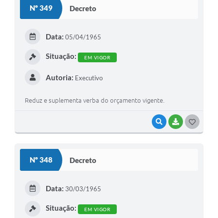
S
Nº 349
Decreto
T
E
Data:
05/04/1965
I
Situação:
EM VIGOR
Autoria:
Executivo
Reduz e suplementa verba do orçamento vigente.
VISUALIZAR
BAIXAR
G
O
S
Nº 348
Decreto
T
E
Data:
30/03/1965
I
Situação:
EM VIGOR