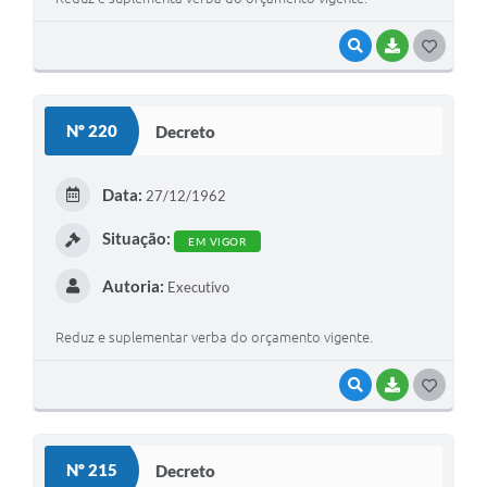
VISUALIZAR
BAIXAR
G
O
S
Nº 220
Decreto
T
E
Data:
27/12/1962
I
Situação:
EM VIGOR
Autoria:
Executivo
Reduz e suplementar verba do orçamento vigente.
VISUALIZAR
BAIXAR
G
O
S
Nº 215
Decreto
T