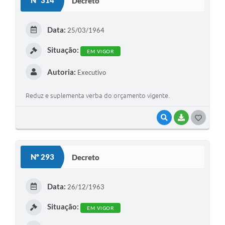
Nº 314
Decreto
T
E
Data:
25/03/1964
I
Situação:
EM VIGOR
Autoria:
Executivo
Reduz e suplementa verba do orçamento vigente.
VISUALIZAR
BAIXAR
G
O
S
Nº 293
Decreto
T
E
Data:
26/12/1963
I
Situação:
EM VIGOR