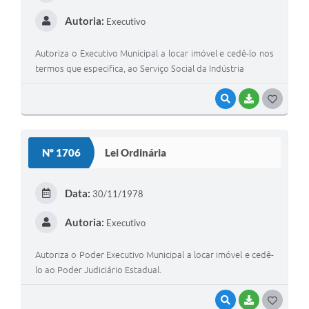
I
Autoria:
Executivo
Autoriza o Executivo Municipal a locar imóvel e cedê-lo nos
termos que especifica, ao Serviço Social da Indústria
VISUALIZAR
BAIXAR
G
O
S
Nº 1706
Lei Ordinária
T
E
Data:
30/11/1978
I
Autoria:
Executivo
Autoriza o Poder Executivo Municipal a locar imóvel e cedê-
lo ao Poder Judiciário Estadual.
VISUALIZAR
BAIXAR
G