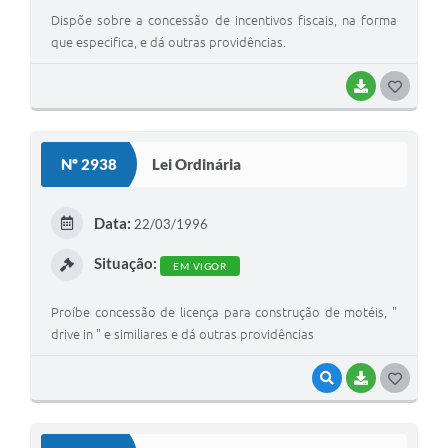
Dispõe sobre a concessão de incentivos fiscais, na forma
que especifica, e dá outras providências.
BAIXAR
G
O
S
Nº 2938
Lei Ordinária
T
E
Data:
22/03/1996
I
Situação:
EM VIGOR
Proíbe concessão de licença para construção de motéis, "
drive in " e similiares e dá outras providências
VISUALIZAR
BAIXAR
G
O
S