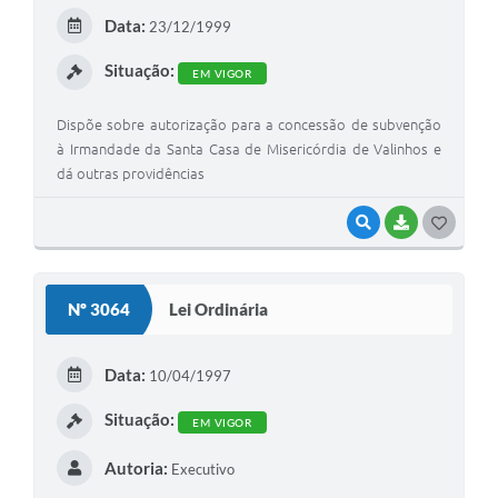
E
Data:
23/12/1999
I
Situação:
EM VIGOR
Dispõe sobre autorização para a concessão de subvenção
à Irmandade da Santa Casa de Misericórdia de Valinhos e
dá outras providências
VISUALIZAR
BAIXAR
G
O
S
Nº 3064
Lei Ordinária
T
E
Data:
10/04/1997
I
Situação:
EM VIGOR
Autoria:
Executivo