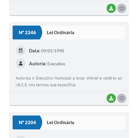
BAIXAR
G
O
S
Nº 2246
Lei Ordinária
T
E
Data:
09/05/1990
I
Autoria:
Executivo
Autoriza o Executivo Municipal a locar imóvel e cedê-lo ao
I.B.G.E. nos termos que específica.
BAIXAR
G
O
S
Nº 2204
Lei Ordinária
T
E