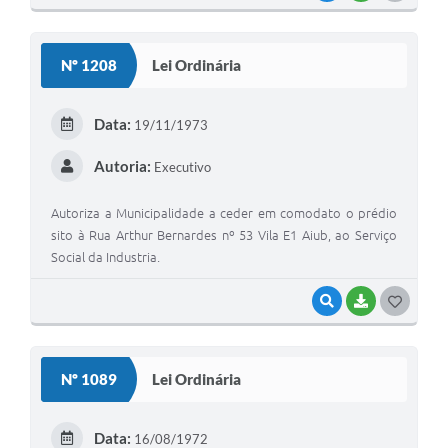
O
S
Nº 1208
Lei Ordinária
T
E
Data:
19/11/1973
I
Autoria:
Executivo
Autoriza a Municipalidade a ceder em comodato o prédio
sito à Rua Arthur Bernardes nº 53 Vila E1 Aiub, ao Serviço
Social da Industria.
VISUALIZAR
BAIXAR
G
O
S
Nº 1089
Lei Ordinária
T
E
Data:
16/08/1972