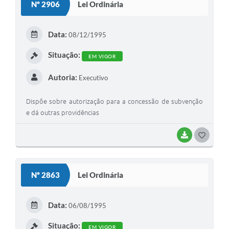
Nº 2906
Lei Ordinária
T
E
Data:
08/12/1995
I
Situação:
EM VIGOR
Autoria:
Executivo
Dispõe sobre autorização para a concessão de subvenção
e dá outras providências
BAIXAR
G
O
S
Nº 2863
Lei Ordinária
T
E
Data:
06/08/1995
I
Situação:
EM VIGOR