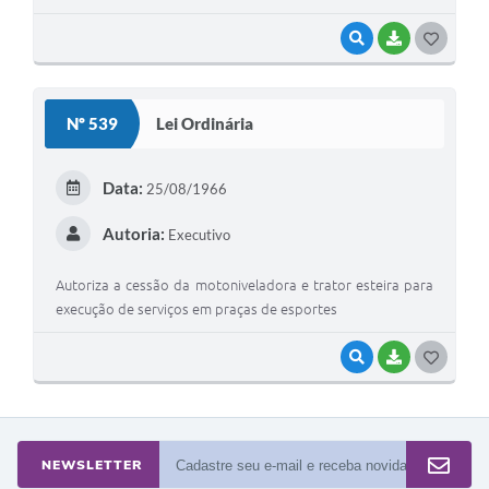
VISUALIZAR
BAIXAR
G
O
S
Nº 539
Lei Ordinária
T
E
Data:
25/08/1966
I
Autoria:
Executivo
Autoriza a cessão da motoniveladora e trator esteira para
execução de serviços em praças de esportes
VISUALIZAR
BAIXAR
G
O
S
T
NEWSLETTER