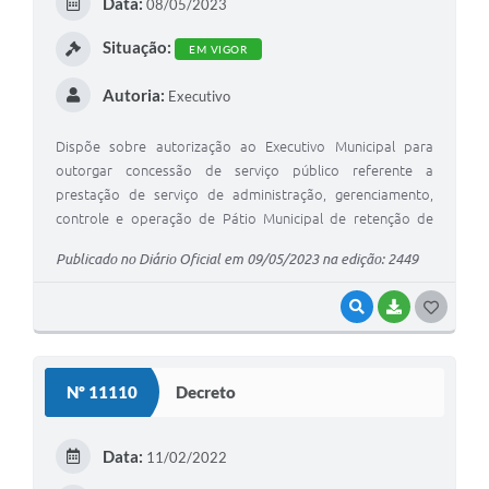
Data:
08/05/2023
I
A Prefeitura
Situação:
EM VIGOR
Enquete
Autoria:
Executivo
Jornal
Dispõe sobre autorização ao Executivo Municipal para
Agenda
outorgar concessão de serviço público referente a
prestação de serviço de administração, gerenciamento,
SIC
controle e operação de Pátio Municipal de retenção de
veículos objeto de infração de trânsito, e dá outras
Contato
Publicado no Diário Oficial em 09/05/2023 na edição: 2449
providências.
VISUALIZAR
BAIXAR
G
O
S
Nº 11110
Decreto
T
E
Data:
11/02/2022
I