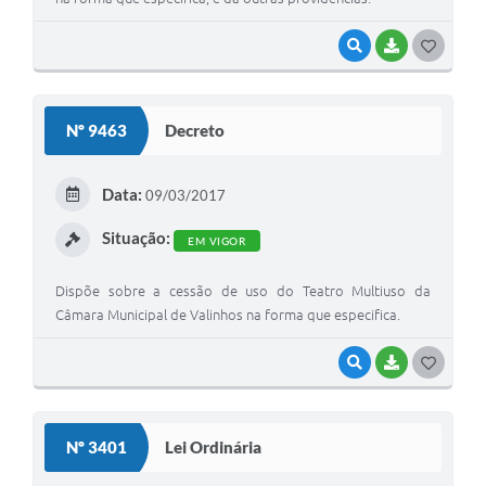
VISUALIZAR
BAIXAR
G
O
S
Nº 9463
Decreto
T
E
Data:
09/03/2017
I
Situação:
EM VIGOR
Dispõe sobre a cessão de uso do Teatro Multiuso da
Câmara Municipal de Valinhos na forma que especifica.
VISUALIZAR
BAIXAR
G
O
S
Nº 3401
Lei Ordinária
T