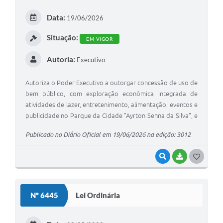
Arquivos para Download
Data:
19/06/2026
Carta de Serviços
Situação:
EM VIGOR
Turismo
Autoria:
Executivo
Obras
Galeria de Vídeos
Autoriza o Poder Executivo a outorgar concessão de uso de
bem público, com exploração econômica integrada de
Conselhos Municipais
atividades de lazer, entretenimento, alimentação, eventos e
publicidade no Parque da Cidade "Ayrton Senna da Silva", e
Projetos
dá outras providências.
Publicado no Diário Oficial em 19/06/2026 na edição: 3012
Contas Públicas
VISUALIZAR
BAIXAR
G
Editais
O
Links
S
Nº 6445
Lei Ordinária
Serviços Online
T
Telefones Úteis
E