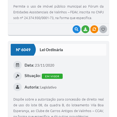
Permite o uso de imóvel público municipal ao Fórum da
Entidades Assistenciais de Valinhos – FEAV, inscrita no CNPJ
sob nº 24.374.930/0001-73, na forma que especifica.
VISUALIZAR
BAIXAR
VÍNCULOS
G
O
S
Nº 6049
Lei Ordinária
T
E
Data:
23/11/2020
I
Situação:
EM VIGOR
Autoria:
Legislativo
Dispõe sobre a autorização para concessão de direito real
de uso do lote 08, da quadra B, do loteamento Vila Boa
Esperança, ao Clube de Carros Antigos de Valinhos – CCAV,
na forma que especifica, e dá outras providências.