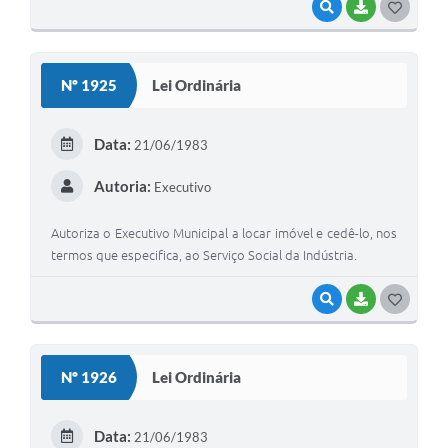
VISUALIZAR
BAIXAR
G
O
S
Nº 1925
Lei Ordinária
T
E
Data:
21/06/1983
I
Autoria:
Executivo
Autoriza o Executivo Municipal a locar imóvel e cedê-lo, nos
termos que especifica, ao Serviço Social da Indústria.
VISUALIZAR
BAIXAR
G
O
S
Nº 1926
Lei Ordinária
T
E
Data:
21/06/1983