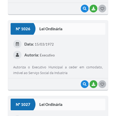
VISUALIZAR
BAIXAR
G
O
S
Nº 1026
Lei Ordinária
T
E
Data:
15/03/1972
I
Autoria:
Executivo
Autoriza o Executivo Municipal a ceder em comodato,
imóvel ao Serviço Social da Industria
VISUALIZAR
BAIXAR
G
O
S
Nº 1027
Lei Ordinária
T