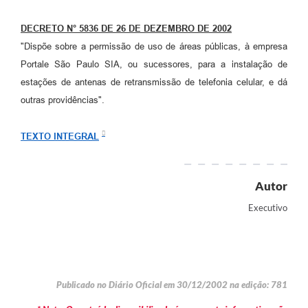
Arquivos para Download
DECRETO N° 5836 DE 26 DE DEZEMBRO DE 2002
Carta de Serviços
"Dispõe sobre a permissão de uso de áreas públicas, à empresa
Turismo
Portale São Paulo SIA, ou sucessores, para a instalação de
estações de antenas de retransmissão de telefonia celular, e dá
Obras
outras providências".
Galeria de Vídeos
TEXTO INTEGRAL
Conselhos Municipais
Projetos
Autor
Contas Públicas
Executivo
Editais
Links
Serviços Online
Publicado no Diário Oficial em 30/12/2002 na edição: 781
Telefones Úteis