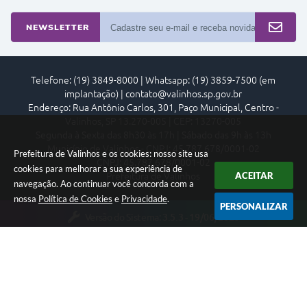
NEWSLETTER
Telefone: (19) 3849-8000 | Whatsapp: (19) 3859-7500 (em
implantação) | contato@valinhos.sp.gov.br
Endereço: Rua Antônio Carlos, 301, Paço Municipal, Centro -
Valinhos, SP 13.270-005 | CEP: 13270-005
Segunda à Sexta das 8h30 às 17h | Sábado das 9h às 13h
Município de Valinhos - CNPJ: 45.787.678/0001-02
Prefeitura de Valinhos e os cookies: nosso site usa
CNPJ: 45.787.678/0001-02
cookies para melhorar a sua experiência de
ACEITAR
Prefeitura de Valinhos
navegação. Ao continuar você concorda com a
nossa
Política de Cookies
e
Privacidade
.
PERSONALIZAR
Versão do Sistema:
3.5.3 - 19/06/2026
Portal atualizado em:
07/08/2026 18:16
Dados Abertos
Copyright Instar - 2006-2026. Todos os direitos reservados -