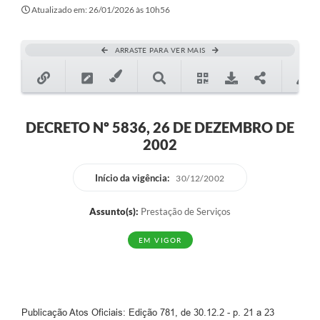
Secretarias
Atualizado em: 26/01/2026 às 10h56
Atos Oficiais
ARRASTE PARA VER MAIS
Legislação
Transparência
Programa Famílias Fortes
DECRETO Nº 5836, 26 DE DEZEMBRO DE
2002
Notícias
Contratação de estagiário - estudante de Direito -
Início da vigência:
30/12/2002
Procuradoria do Município de Valinhos
Assunto(s):
Prestação de Serviços
Vagas de emprego no PAT Valinhos
EM VIGOR
Contratos
Galeria de Fotos
Audiências Públicas
Publicação Atos Oficiais: Edição 781, de 30.12.2 - p. 21 a 23