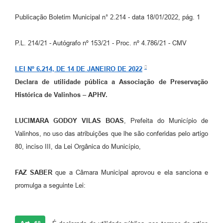
Arquivos para Download
Publicação Boletim Municipal n° 2.214 - data 18/01/2022, pág. 1
Carta de Serviços
P.L. 214/21 - Autógrafo nº 153/21 - Proc. nº 4.786/21 - CMV
Turismo
Obras
LEI Nº 6.214, DE 14 DE JANEIRO DE 2022
Galeria de Vídeos
Declara de utilidade pública a Associação de Preservação
Histórica de Valinhos – APHV.
Conselhos Municipais
Projetos
LUCIMARA GODOY VILAS BOAS
, Prefeita do Município de
Valinhos, no uso das atribuições que lhe são conferidas pelo artigo
Contas Públicas
80, inciso III, da Lei Orgânica do Município,
Editais
FAZ SABER
que a Câmara Municipal aprovou e ela sanciona e
Links
promulga a seguinte Lei:
Serviços Online
Telefones Úteis