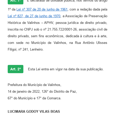
Art. 1º
É declarada de utilidade pública, nos termos do artigo
A Prefeitura
1º da
Lei nº 307 de 20 de junho de 1961
, com a redação dada pela
Lei nº 827, de 27 de junho de 1970
, a Associação de Preservação
Enquete
Histórica de Valinhos – APHV, pessoa jurídica de direito privado,
Jornal
inscrita no CNPJ sob o nº 21.755.722/0001-26, associação civil de
direito privado, sem fins econômicos, dedicada à cultura e à arte,
Agenda
com sede no Município de Valinhos, na Rua Antônio Ulisses
SIC
Filigoi, nº 241, Lenheiro.
Contato
Art. 2º
Esta Lei entra em vigor na data da sua publicação.
Prefeitura do Município de Valinhos,
14 de janeiro de 2022, 126° do Distrito de Paz,
67° do Município e 17° da Comarca.
LUCIMARA GODOY VILAS BOAS