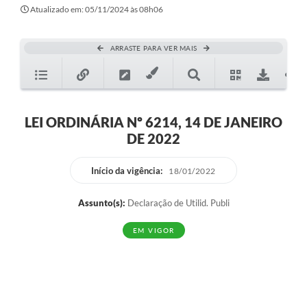
Secretarias
Atualizado em: 05/11/2024 às 08h06
Atos Oficiais
ARRASTE PARA VER MAIS
Legislação
Transparência
Programa Famílias Fortes
LEI ORDINÁRIA Nº 6214, 14 DE JANEIRO
DE 2022
Notícias
Contratação de estagiário - estudante de Direito -
Início da vigência:
18/01/2022
Procuradoria do Município de Valinhos
Assunto(s):
Declaração de Utilid. Publi
Vagas de emprego no PAT Valinhos
EM VIGOR
Contratos
Galeria de Fotos
Audiências Públicas