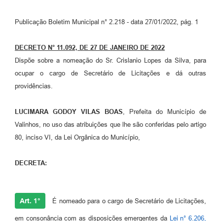
Arquivos para Download
Publicação Boletim Municipal n° 2.218 - data 27/01/2022, pág. 1
Carta de Serviços
Turismo
DECRETO N° 11.092, DE 27 DE JANEIRO DE 2022
Dispõe sobre a nomeação do Sr. Crislanio Lopes da Silva, para
Obras
ocupar o cargo de Secretário de Licitações e dá outras
Galeria de Vídeos
providências.
Conselhos Municipais
LUCIMARA GODOY VILAS BOAS
, Prefeita do Município de
Projetos
Valinhos, no uso das atribuições que lhe são conferidas pelo artigo
80, inciso VI, da Lei Orgânica do Município,
Contas Públicas
Editais
DECRETA:
Links
Serviços Online
Art. 1°
É nomeado para o cargo de Secretário de Licitações,
Telefones Úteis
em consonância com as disposições emergentes da
Lei n° 6.206,