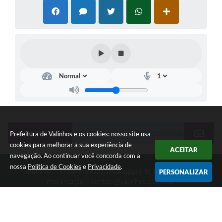
NEWSLETTER
Prefeitura de Valinhos e os cookies: nosso site usa
cookies para melhorar a sua experiência de
ACEITAR
navegação. Ao continuar você concorda com a
nossa
Política de Cookies
e
Privacidade
.
Telefone: (19) 3849-8000 | Whatsapp: (19) 3859-7500 (em
PERSONALIZAR
implantação) | contato@valinhos.sp.gov.br
Endereço: Rua Antônio Carlos, 301, Paço Municipal, Centro -
Valinhos, SP 13.270-005 | CEP: 13270-005
Segunda à Sexta das 8h30 às 17h | Sábado das 9h às 13h
Município de Valinhos - CNPJ: 45.787.678/0001-02