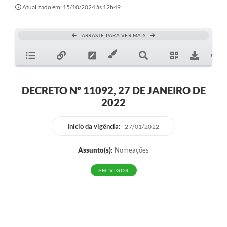
Secretarias
Atualizado em: 15/10/2024 às 12h49
Atos Oficiais
ARRASTE PARA VER MAIS
Legislação
Transparência
Programa Famílias Fortes
DECRETO Nº 11092, 27 DE JANEIRO DE
2022
Notícias
Contratação de estagiário - estudante de Direito -
Início da vigência:
27/01/2022
Procuradoria do Município de Valinhos
Assunto(s):
Nomeações
Vagas de emprego no PAT Valinhos
EM VIGOR
Contratos
Galeria de Fotos
Audiências Públicas