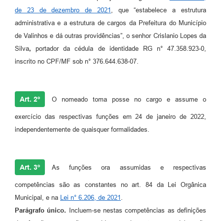
de 23 de dezembro de 2021
, que “estabelece a estrutura
A Prefeitura
administrativa e a estrutura de cargos da Prefeitura do Município
Enquete
de Valinhos e dá outras providências”, o senhor Crislanio Lopes da
Silva
,
portador da cédula de identidade RG n° 47.358.923-0,
Jornal
inscrito no CPF/MF sob n° 376.644.638-07.
Agenda
SIC
Art. 2º
O nomeado toma posse no cargo e assume o
Contato
exercício das respectivas funções em 24 de janeiro de 2022,
independentemente de quaisquer formalidades.
Art. 3º
As funções ora assumidas e respectivas
competências são as constantes no art. 84 da Lei Orgânica
Municipal, e na
Lei n° 6.206, de 2021
.
Parágrafo único.
Incluem-se nestas competências as definições