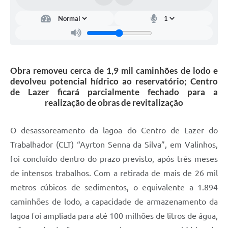
Arquivos para Download
Carta de Serviços
Turismo
Obras
Obra removeu cerca de 1,9 mil caminhões de lodo e
devolveu potencial hídrico ao reservatório; Centro
Galeria de Vídeos
de Lazer ficará parcialmente fechado para a
realização de obras de revitalização
Conselhos Municipais
Projetos
O desassoreamento da lagoa do Centro de Lazer do
Contas Públicas
Trabalhador (CLT) “Ayrton Senna da Silva”, em Valinhos,
foi concluído dentro do prazo previsto, após três meses
Editais
de intensos trabalhos. Com a retirada de mais de 26 mil
Links
metros cúbicos de sedimentos, o equivalente a 1.894
caminhões de lodo, a capacidade de armazenamento da
Serviços Online
lagoa foi ampliada para até 100 milhões de litros de água,
Telefones Úteis