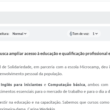
 MÍDIAS
RECEBA NOTÍCIAS
eitura:
Tom de voz:
busca ampliar acesso à educação e qualificação profissional
l de Solidariedade, em parceria com a escola Microcamp, deu in
esenvolvimento pessoal da população.
e
Inglês para iniciantes
e
Computação básica
, ambos com 
mentos essenciais para o mercado de trabalho e para o dia a d
vestir na educação e na capacitação. Sabemos que cursos como
 primeira-dama, Carina Wedekin.