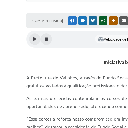
COMPARTILHAR
FACEBOOK
MESSENGER
TWITTER
WHATSAPP
OUTRAS
Velocidade de l
Iniciativa 
A Prefeitura de Valinhos, através do Fundo Socia
gratuitos voltados à qualificação profissional e d
As turmas oferecidas contemplam os cursos d
oportunidades de aprendizado, oferecendo conheci
“Essa parceria reforça nosso compromisso em in
melhor”, destacou a presidente do Fundo Social e