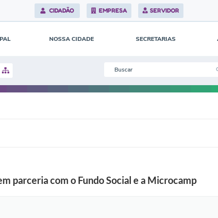
c
CIDADÃO
EMPRESA
SERVIDOR
i
a
m
d
IPAL
NOSSA CIDADE
SECRETARIAS
e
z
e
n
a
s
d
e
a
l
u
n
o
s
j
á
i
s em parceria com o Fundo Social e a Microcamp
n
s
c
r
i
t