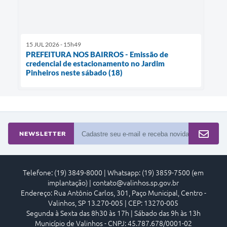
15 JUL 2026 - 15h49
PREFEITURA NOS BAIRROS - Emissão de
credencial de estacionamento no Jardim
Pinheiros neste sábado (18)
NEWSLETTER
Telefone: (19) 3849-8000 | Whatsapp: (19) 3859-7500 (em
implantação) | contato@valinhos.sp.gov.br
Endereço: Rua Antônio Carlos, 301, Paço Municipal, Centro -
Valinhos, SP 13.270-005 | CEP: 13270-005
Segunda à Sexta das 8h30 às 17h | Sábado das 9h às 13h
Município de Valinhos - CNPJ: 45.787.678/0001-02