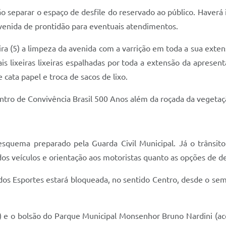
ão separar o espaço de desfile do reservado ao público. Haver
venida de prontidão para eventuais atendimentos.
a (5) a limpeza da avenida com a varrição em toda a sua extensã
ais lixeiras lixeiras espalhadas por toda a extensão da apres
ata papel e troca de sacos de lixo.
ntro de Convivência Brasil 500 Anos além da roçada da vegetaç
squema preparado pela Guarda Civil Municipal. Já o trânsito
os veículos e orientação aos motoristas quanto as opções de de
dos Esportes estará bloqueada, no sentido Centro, desde o se
 e o bolsão do Parque Municipal Monsenhor Bruno Nardini (ace