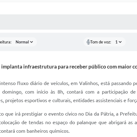
 MÍDIAS
RECEBA NOTÍCIAS
eitura:
Tom de voz:
a implanta infraestrutura para receber público com maior 
ntenso fluxo diário de veículos, em Valinhos, está passando p
domingo, com início às 8h, contará com a participação de
, projetos esportivos e culturais, entidades assistenciais e for
co que irá prestigiar o evento cívico no Dia da Pátria, a Pref
a colocação de tendas no espaço do palanque que abrigará as
 contará com banheiros químicos.