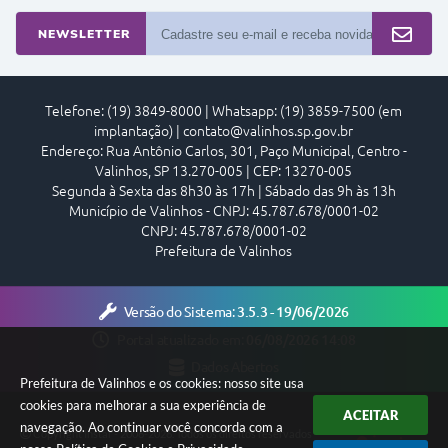
NEWSLETTER
Telefone: (19) 3849-8000 | Whatsapp: (19) 3859-7500 (em
implantação) | contato@valinhos.sp.gov.br
Endereço: Rua Antônio Carlos, 301, Paço Municipal, Centro -
Valinhos, SP 13.270-005 | CEP: 13270-005
Segunda à Sexta das 8h30 às 17h | Sábado das 9h às 13h
Município de Valinhos - CNPJ: 45.787.678/0001-02
CNPJ: 45.787.678/0001-02
Prefeitura de Valinhos
Versão do Sistema:
3.5.3 - 19/06/2026
Portal atualizado em:
06/08/2026 14:08
Dados Abertos
Prefeitura de Valinhos e os cookies: nosso site usa
cookies para melhorar a sua experiência de
ACEITAR
navegação. Ao continuar você concorda com a
Copyright Instar - 2006-2026. Todos os direitos reservados -