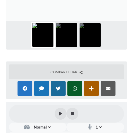
Arquivos para Download
Carta de Serviços
Turismo
Obras
Galeria de Vídeos
Conselhos Municipais
Projetos
COMPARTILHAR
Contas Públicas
Editais
Links
Serviços Online
Telefones Úteis