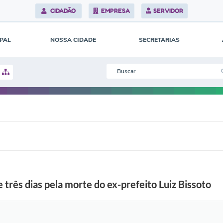
r
CIDADÃO
EMPRESA
SERVIDOR
u
i
u
l
IPAL
NOSSA CIDADE
SECRETARIAS
e
g
a
d
o
d
e
a
m
o
r
p
e
l
a
c
i
e três dias pela morte do ex-prefeito Luiz Bissoto
d
a
d
e
(
f