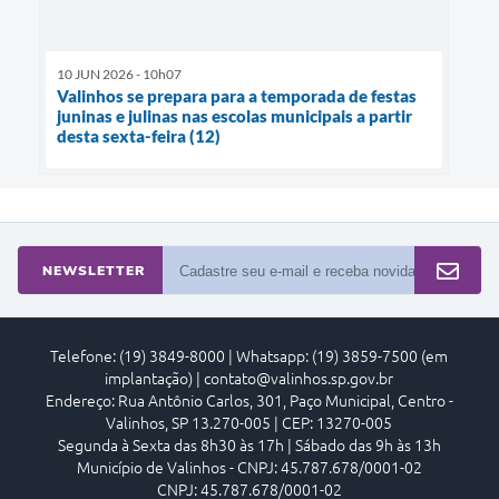
10 JUN 2026 - 10h07
Valinhos se prepara para a temporada de festas
juninas e julinas nas escolas municipais a partir
desta sexta-feira (12)
NEWSLETTER
Telefone: (19) 3849-8000 | Whatsapp: (19) 3859-7500 (em
implantação) | contato@valinhos.sp.gov.br
Endereço: Rua Antônio Carlos, 301, Paço Municipal, Centro -
Valinhos, SP 13.270-005 | CEP: 13270-005
Segunda à Sexta das 8h30 às 17h | Sábado das 9h às 13h
Município de Valinhos - CNPJ: 45.787.678/0001-02
CNPJ: 45.787.678/0001-02