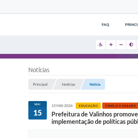
FAQ
PRINC
Notícias
Principal
Notícias
Notícia
MAI
15 MAI 2026
EDUCAÇÃO
FAMÍLIA E MULHER
15
Prefeitura de Valinhos promover
implementação de políticas públ