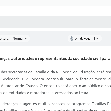
 MÍDIAS
RECEBA NOTÍCIAS
eitura:
Tom de voz:
anças, autoridades e representantes da sociedade civil para
das secretarias da Família e da Mulher e da Educação, será rea
Sociedade Civil podem contribuir para o fortalecimento da
a Alimentar de Osasco. O encontro será aberto ao público e cont
ntes de entidades e moradores interessados no tema.
s lideranças e agentes multiplicadores os programas Famílias
los familiares saudáveis e à prevenção de situações de vulnera