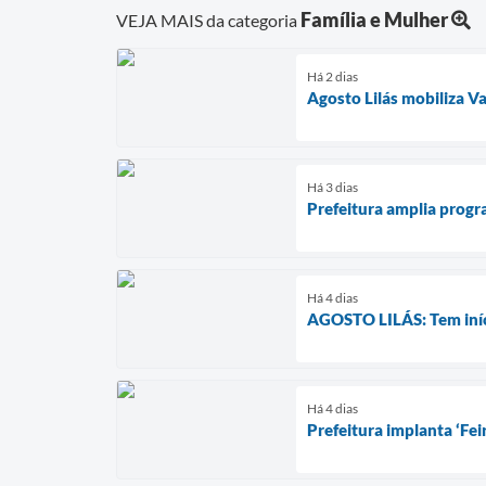
Família e Mulher
VEJA MAIS da categoria
Há 2 dias
Agosto Lilás mobiliza V
Há 3 dias
Prefeitura amplia progra
Há 4 dias
AGOSTO LILÁS: Tem iníci
Há 4 dias
Prefeitura implanta ‘Fe