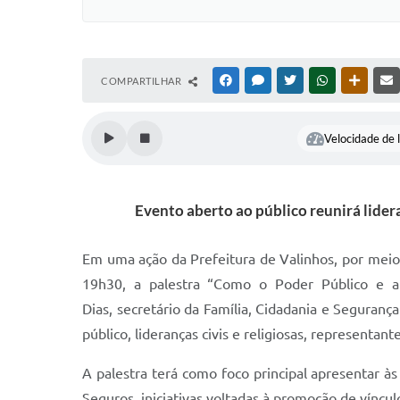
COMPARTILHAR
FACEBOOK
MESSENGER
TWITTER
WHATSAPP
OUTRAS
Velocidade de l
Evento aberto ao público reunirá lider
Em uma ação da Prefeitura de Valinhos, por meio 
19h30, a palestra “Como o Poder Público e a 
Dias, secretário da Família, Cidadania e Seguranç
público, lideranças civis e religiosas, representa
A palestra terá como foco principal apresentar à
Seguros, iniciativas voltadas à promoção de víncu