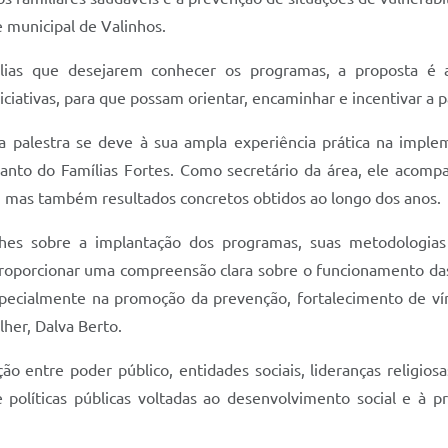
municipal de Valinhos.
ias que desejarem conhecer os programas, a proposta é a
iciativas, para que possam orientar, encaminhar e incentivar a p
a palestra se deve à sua ampla experiência prática na imp
quanto do Famílias Fortes. Como secretário da área, ele acom
, mas também resultados concretos obtidos ao longo dos anos.
lhes sobre a implantação dos programas, suas metodologias
 proporcionar uma compreensão clara sobre o funcionamento das
especialmente na promoção da prevenção, fortalecimento de ví
lher, Dalva Berto.
o entre poder público, entidades sociais, lideranças religios
 políticas públicas voltadas ao desenvolvimento social e à p