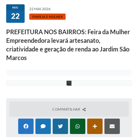
Secretarias
n
MAI
22 MAI 2026
e
22
R
Atos Oficiais
FAMÍLIA E MULHER
e
i
Legislação
n
PREFEITURA NOS BAIRROS: Feira da Mulher
o
Empreendedora levará artesanato,
M
Transparência
o
criatividade e geração de renda ao Jardim São
r
Programa Famílias Fortes
i
Marcos
-
P
Notícias
M
V
Contratação de estagiário - estudante de Direito -
)
Procuradoria do Município de Valinhos
Vagas de emprego no PAT Valinhos
Contratos
COMPARTILHAR
Galeria de Fotos
Audiências Públicas