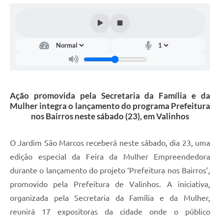
Arquivos para Download
Carta de Serviços
Turismo
Obras
Galeria de Vídeos
Ação promovida pela Secretaria da Família e da
Conselhos Municipais
Mulher integra o lançamento do programa Prefeitura
nos Bairros neste sábado (23), em Valinhos
Projetos
Contas Públicas
O Jardim São Marcos receberá neste sábado, dia 23, uma
edição especial da Feira da Mulher Empreendedora
Editais
durante o lançamento do projeto ‘Prefeitura nos Bairros’,
Links
promovido pela Prefeitura de Valinhos. A iniciativa,
Serviços Online
organizada pela Secretaria da Família e da Mulher,
reunirá 17 expositoras da cidade onde o público
Telefones Úteis