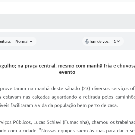
 MÍDIAS
RECEBA NOTÍCIAS
eitura:
Tom de voz:
gulho; na praça central, mesmo com manhã fria e chuvosa
evento
roveitaram na manhã deste sábado (23) diversos serviços of
eis estavam nas calçadas aguardando a retirada pelos caminhõ
íveis facilitaram a vida da população bem perto de casa.
viços Públicos, Lucas Schiavi (Fumacinha), chamou os trabalha
ado com a cidade. "Nossas equipes saem às ruas para dar o seu