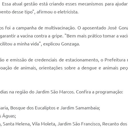
. Essa atual gestão está criando esses mecanismos para ajuda
nto desse tipo", afirmou o eletricista.
ros foi a campanha de multivacinação. O aposentado José Gonz
 garantir a vacina contra a gripe. "Bem mais prático tomar a 
Facilitou a minha vida", explicou Gonzaga.
ção e emissão de credenciais de estacionamento, o Prefeitura 
ção de animais, orientações sobre a dengue e animais peçon
dias na região do Jardim São Marcos. Confira a programação:
Maria, Bosque dos Eucaliptos e Jardim Samambaia;
s Águas;
a, Santa Helena, Vila Moleta, Jardim São Francisco, Recanto dos P