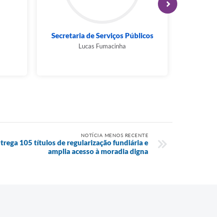
ento
Secretaria de Saúde
Secreta
Luciana Pignatta
NOTÍCIA MENOS RECENTE
trega 105 títulos de regularização fundiária e
amplia acesso à moradia digna