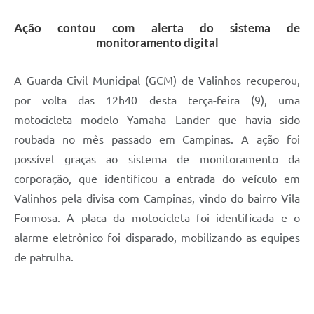
A Prefeitura
Ação contou com alerta do sistema de
monitoramento digital
Enquete
Jornal
A Guarda Civil Municipal (GCM) de Valinhos recuperou,
por volta das 12h40 desta terça-feira (9), uma
Agenda
motocicleta modelo Yamaha Lander que havia sido
SIC
roubada no mês passado em Campinas. A ação foi
possível graças ao sistema de monitoramento da
Contato
corporação, que identificou a entrada do veículo em
Valinhos pela divisa com Campinas, vindo do bairro Vila
Formosa. A placa da motocicleta foi identificada e o
alarme eletrônico foi disparado, mobilizando as equipes
de patrulha.