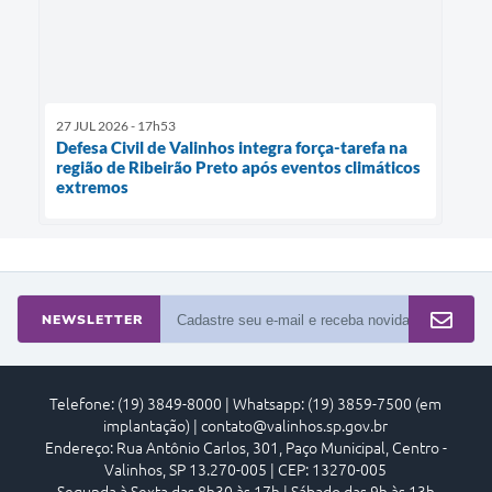
27 JUL 2026 - 17h53
Defesa Civil de Valinhos integra força-tarefa na
região de Ribeirão Preto após eventos climáticos
extremos
NEWSLETTER
Telefone: (19) 3849-8000 | Whatsapp: (19) 3859-7500 (em
implantação) | contato@valinhos.sp.gov.br
Endereço: Rua Antônio Carlos, 301, Paço Municipal, Centro -
Valinhos, SP 13.270-005 | CEP: 13270-005